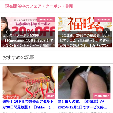
現在開催中のフェア・クーポン・割引
promo-code
Information
20%OFFクーポン配布中！
【ご連絡】2026年の福袋を【カリ
【10musume（天然むすめ）】で
ビアンコム（単品購入）】で買っ
バレンタインキャンペーン開催
た方へご連絡です。 | カリビアン
中！メガネッ娘がアナル開発され
コム（単品購入）【2026年1月最
ちゃう最新作も！ |
新版】
おすすめの記事
10musume（天然むすめ）
January 28, 2026
【2026年2月最新版】
February 14, 2026
Deals
Information
破格！ 16ドルで無修正アダルト
隠し撮りの雄、【盗撮道】が
が30日間見放題！ 【Pikkur（ピ
2025年12月1日でサービス終
ッカー）】で年末セール2025開
了！ 新規/継続の受付は2025年