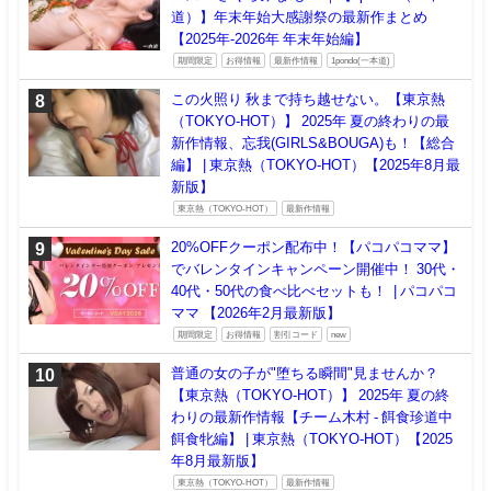
道）】年末年始大感謝祭の最新作まとめ
【2025年-2026年 年末年始編】
期間限定
お得情報
最新作情報
1pondo(一本道)
この火照り 秋まで持ち越せない。【東京熱
（TOKYO-HOT）】 2025年 夏の終わりの最
新作情報、忘我(GIRLS&BOUGA)も！【総合
編】 | 東京熱（TOKYO-HOT）【2025年8月最
新版】
東京熱（TOKYO-HOT）
最新作情報
20%OFFクーポン配布中！【パコパコママ】
でバレンタインキャンペーン開催中！ 30代・
40代・50代の食べ比べセットも！ | パコパコ
ママ 【2026年2月最新版】
期間限定
お得情報
割引コード
new
普通の女の子が"堕ちる瞬間"見ませんか？
【東京熱（TOKYO-HOT）】 2025年 夏の終
わりの最新作情報【チーム木村 - 餌食珍道中
餌食牝編】 | 東京熱（TOKYO-HOT）【2025
年8月最新版】
東京熱（TOKYO-HOT）
最新作情報