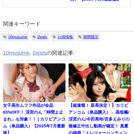
関連キーワード
10musume
Deals
お得情報
期間限定
10musume
,
Deals
の関連記事
女子高生ムフフ作品が全品
【超速報！ 延長決定！】カリビ
65%OFF！ 涼宮のん「時間よ止
アンコム（単品購入） - 高垣楓/
まれ」も対象！！ | カリビアンコ
涼宮のん/今田美玲/百多えみりの
ム（単品購入）【2025年7月最新
無修正中出し動画が確定！ 真夏
版】
の福袋「トレジャーハンティン