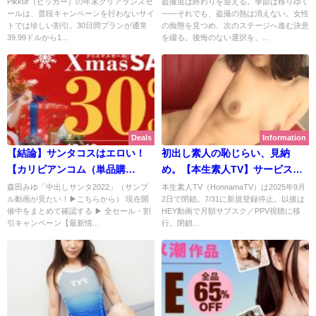
Pikkur（ピッカー）の年末クリアランスセ
盗撮道は終わりを迎える。季節は移りゆく
ールは、普段キャンペーンを行わないサイ
――それでも、盗撮の熱は消えない。女性
催中！ 瑞希ゆき のいやし亭も格
10月31日まで | 盗撮道【2025年
トでは珍しい割引。30日間プランが通常
の痴態を見つめ、次のステージへ進む決意
安で！ | Pikkur（ピッカー）
10月最新版】
39.99ドルから1...
を綴る。後悔のない選択を、...
【2025年12月期間限定 最新版】
Deals
Information
【結論】サンタコスはエロい！
初出し素人の恥じらい、見納
【カリビアンコム（単品購
め。【本生素人TV】サービス終
入）】でクリスマス作品が全品
了 | Hey動画の月額見放題＆単品
森田みゆ「中出しサンタ2022」（サンプ
本生素人TV（HonnamaTV）は2025年9月
ル動画が見たい！▶こちらから） 現在開
2日で閉鎖。7/31に新規登録停止。以後は
30%OFF！ 森田みゆの中出しサ
購入では まだ視聴可能
催中をまとめて確認する ▶ 全セール・割
HEY動画で月額サブスク／PPV視聴に移
ンタも！ | カリビアンコム（単品
引キャンペーン【最新情...
行。閉鎖...
購入）【2025年12月期間限定 最
新版】