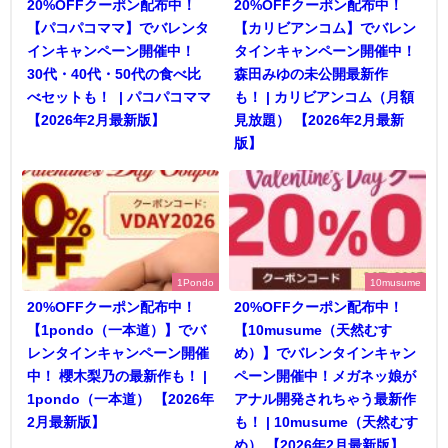
20%OFFクーポン配布中！
20%OFFクーポン配布中！
【パコパコママ】でバレンタ
【カリビアンコム】でバレン
インキャンペーン開催中！
タインキャンペーン開催中！
30代・40代・50代の食べ比
森田みゆの未公開最新作
べセットも！ | パコパコママ
も！ | カリビアンコム（月額
【2026年2月最新版】
見放題） 【2026年2月最新
版】
1Pondo
10musume
20%OFFクーポン配布中！
20%OFFクーポン配布中！
【1pondo（一本道）】でバ
【10musume（天然むす
レンタインキャンペーン開催
め）】でバレンタインキャン
中！ 櫻木梨乃の最新作も！ |
ペーン開催中！メガネッ娘が
1pondo（一本道） 【2026年
アナル開発されちゃう最新作
2月最新版】
も！ | 10musume（天然むす
め） 【2026年2月最新版】