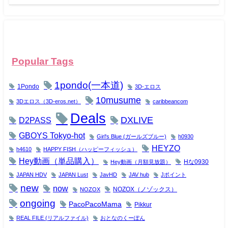
Popular Tags
1pondo(一本道)
1Pondo
3D-エロス
10musume
3Dエロス（3D-eros.net）
caribbeancom
Deals
DXLIVE
D2PASS
GBOYS Tokyo-hot
Girl's Blue (ガールズブルー)
h0930
HEYZO
h4610
HAPPY FISH（ハッピーフィッシュ）
Hey動画（単品購入）
Hな0930
Hey動画（月額見放題）
JAPAN HDV
JAPAN Lust
JavHD
JAV hub
Jポイント
new
now
NOZOX（ノゾックス）
NOZOX
ongoing
PacoPacoMama
Pikkur
REAL FILE (リアルファイル)
おとなのくーぽん