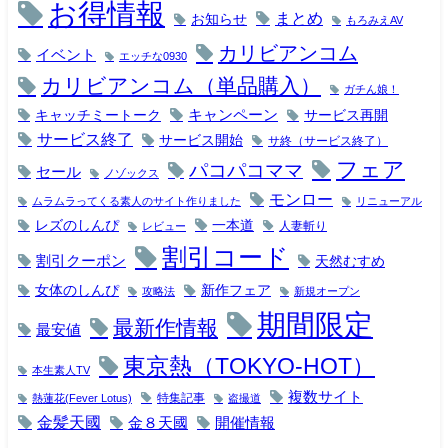
お得情報
まとめ
お知らせ
もろみえAV
カリビアンコム
イベント
エッチな0930
カリビアンコム（単品購入）
ガチん娘！
キャンペーン
キャッチミートーク
サービス再開
サービス終了
サービス開始
サ終（サービス終了）
フェア
パコパコママ
セール
ノゾックス
モンロー
ムラムラってくる素人のサイト作りました
リニューアル
レズのしんぴ
一本道
人妻斬り
レビュー
割引コード
割引クーポン
天然むすめ
女体のしんぴ
新作フェア
攻略法
新規オープン
期間限定
最新作情報
最安値
東京熱（TOKYO-HOT）
本生素人TV
複数サイト
特集記事
熱蓮花(Fever Lotus)
盗撮道
金髪天國
金８天國
開催情報