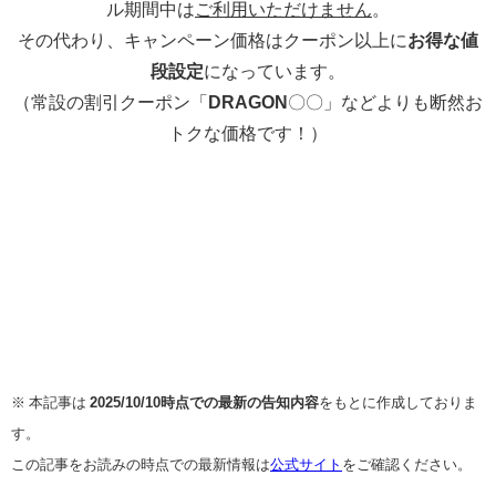
ル期間中は
ご利用いただけません
。
その代わり、キャンペーン価格はクーポン以上に
お得な値
段設定
になっています。
（常設の割引クーポン「
DRAGON
〇〇」などよりも断然お
トクな価格です！）
※ 本記事は
2025/10/10時点での最新の告知内容
をもとに作成しておりま
す。
この記事をお読みの時点での最新情報は
公式サイト
をご確認ください。