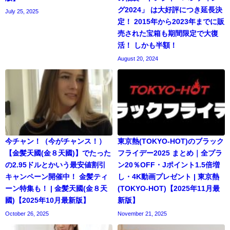
グ2024」 は大好評につき延長決
July 25, 2025
定！ 2015年から2023年までに販
売された宝箱も期間限定で大復
活！ しかも半額！
August 20, 2024
今チャン！（今がチャンス！）
東京熱(TOKYO-HOT)のブラック
【金髪天國(金８天國)】でたった
フライデー2025 まとめ｜全プラ
の2.95ドルとかいう最安値割引
ン20％OFF・Jポイント1.5倍増
キャンペーン開催中！ 金髪ティ
し・4K動画プレゼント | 東京熱
ーン特集も！ | 金髪天國(金８天
(TOKYO-HOT)【2025年11月最
國)【2025年10月最新版】
新版】
October 26, 2025
November 21, 2025