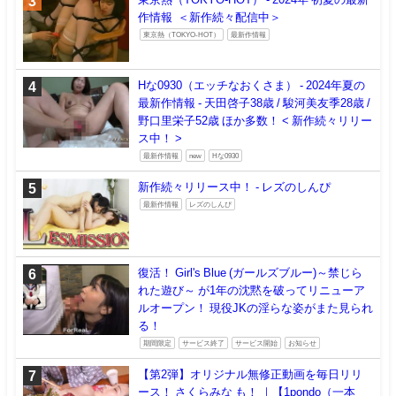
作情報 ＜新作続々配信中＞
東京熱（TOKYO-HOT）
最新作情報
Hな0930（エッチなおくさま） - 2024年夏の
最新作情報 - 天田啓子38歳 / 駿河美友季28歳 /
野口里栄子52歳 ほか多数！ < 新作続々リリー
ス中！ >
最新作情報
new
Hな0930
新作続々リリース中！ - レズのしんぴ
最新作情報
レズのしんぴ
復活！ Girl's Blue (ガールズブルー)～禁じら
れた遊び～ が1年の沈黙を破ってリニューア
ルオープン！ 現役JKの淫らな姿がまた見られ
る！
期間限定
サービス終了
サービス開始
お知らせ
【第2弾】オリジナル無修正動画を毎日リリ
ース！ さくらみな も！ ｜【1pondo（一本