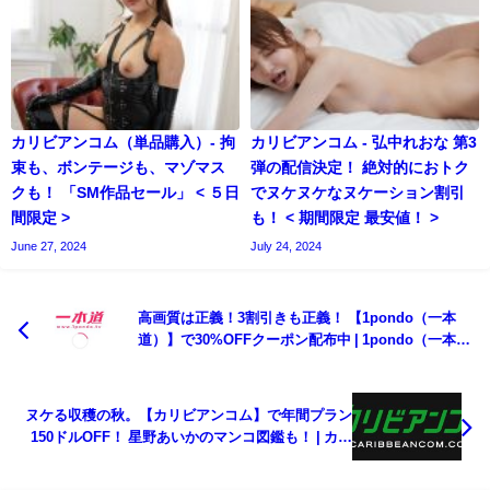
カリビアンコム（単品購入）- 拘
カリビアンコム - 弘中れおな 第3
束も、ボンテージも、マゾマス
弾の配信決定！ 絶対的におトク
クも！ 「SM作品セール」 < ５日
でヌケヌケなヌケーション割引
間限定 >
も！ < 期間限定 最安値！ >
June 27, 2024
July 24, 2024
高画質は正義！3割引きも正義！ 【1pondo（一本
道）】で30%OFFクーポン配布中 | 1pondo（一本
道）【2025年10月最新版】
ヌケる収穫の秋。【カリビアンコム】で年間プラン
150ドルOFF！ 星野あいかのマンコ図鑑も！ | カリ
ビアンコム【2025年10月最新版】