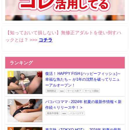
【知っておいて損しない】無修正アダルトを使い倒すハ
ックとは？ >>>
コチラ
ランキング
復活！ HAPPY FISH (ハッピーフィッシュ)～
幸福な魚たち～ が1年の沈黙を破ってリニュ
ーアルオープン！
期間限定
new
サービス終了
サービス開始
パコパコママ - 2024年 初夏の最新作情報 < 新
作続々リリース中！ >
最新作情報
new
パコパコママ
東京熱（TOKYO-HOT） - 2024年 初夏の最新