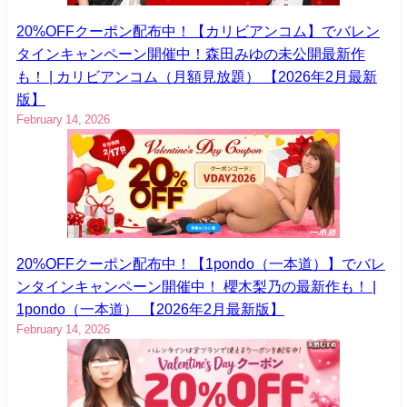
20%OFFクーポン配布中！【カリビアンコム】でバレン
タインキャンペーン開催中！森田みゆの未公開最新作
も！ | カリビアンコム（月額見放題） 【2026年2月最新
版】
February 14, 2026
20%OFFクーポン配布中！【1pondo（一本道）】でバレ
ンタインキャンペーン開催中！ 櫻木梨乃の最新作も！ |
1pondo（一本道） 【2026年2月最新版】
February 14, 2026