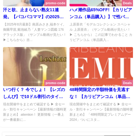
promo-code
Deals
汗と欲、止まらない熟女11連
ハメ潮作品65%OFF! 【カリビア
発。【パコパコママ】の2025夏
ンコム（単品購入）】で性バレ
キャンペーンは30%OFF＆11日
ンタインセール！ 上原亜依から
【2025年8月最新】南原みさき,福本ケイ,
上原亜衣「モデルコレクション スペシャ
御園早苗,菊池綾乃「人妻マンコ図鑑 176
ル 上原亜衣」（サンプル動画が見たい！
連続新作！大人気スケベ椅子持
も愛液 あ げ る♡ | カリビアンコ
デラックス版」（サンプル動画が見たい！
▶ こちらから） この記事でわかること カ
参！シリーズも！ | パコパコママ
ム（単品購入）【2026年2月期間
▶こちらから）吉...
リビアンコム（単品購入...
【2025年8月最新版】
限定 最新版】
promo-code
Deals
いつ行く？ 今でしょ！ 【レズの
48時間限定の半額特価を見逃す
しんぴ】で10ドル割引のタイム
な！ 【カリビアンコム（単品購
セール実施中 | レズのしんぴ
入）】でゴールデンウィークプ
現在開催中をまとめて確認する ▶ 全セー
現在開催中をまとめて確認する ▶ 全セー
ル・割引キャンペーン【最新情報の随時更
ル・割引キャンペーン【最新情報の随時更
【2024年5月期間限定キャンペー
レミアムデー2024開催中！ | カ
新まとめ】 attention！ 更新情報（一番上
新まとめ】 「48時間限定プレミアムデー
ン - 実施ログ】
リビアンコム（単品購入）
が一番最新に...
2024」ついにスタ...
【2024年4月期間限定キャンペー
ン - 実施ログ】