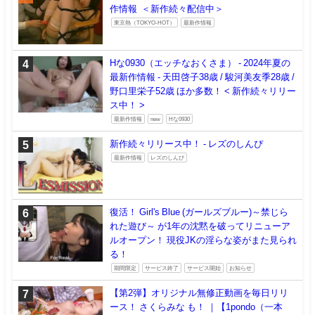
作情報 ＜新作続々配信中＞
東京熱（TOKYO-HOT）
最新作情報
Hな0930（エッチなおくさま） - 2024年夏の
最新作情報 - 天田啓子38歳 / 駿河美友季28歳 /
野口里栄子52歳 ほか多数！ < 新作続々リリー
ス中！ >
最新作情報
new
Hな0930
新作続々リリース中！ - レズのしんぴ
最新作情報
レズのしんぴ
復活！ Girl's Blue (ガールズブルー)～禁じら
れた遊び～ が1年の沈黙を破ってリニューア
ルオープン！ 現役JKの淫らな姿がまた見られ
る！
期間限定
サービス終了
サービス開始
お知らせ
【第2弾】オリジナル無修正動画を毎日リリ
ース！ さくらみな も！ ｜【1pondo（一本