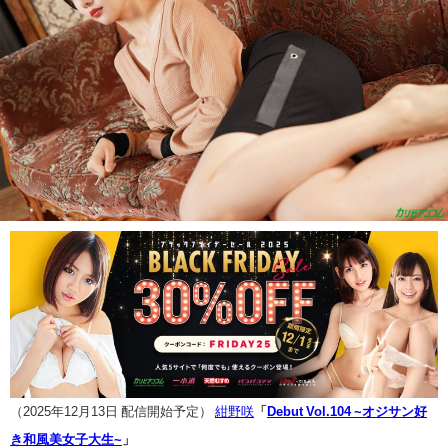
（2025年12月13日 配信開始予定）
紺野咲
「
Debut Vol.104 ~オジサン好
き和風美女子大生~
」