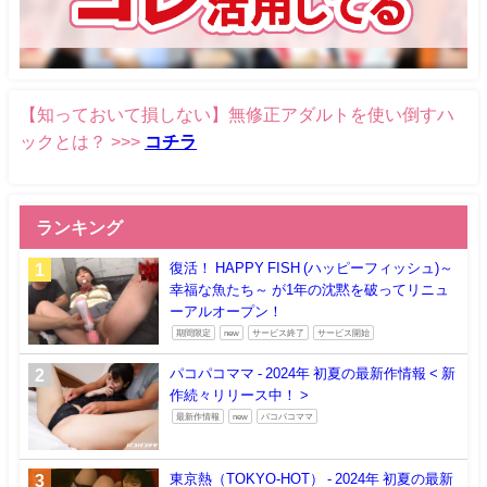
【知っておいて損しない】無修正アダルトを使い倒すハ
ックとは？ >>>
コチラ
ランキング
復活！ HAPPY FISH (ハッピーフィッシュ)～
幸福な魚たち～ が1年の沈黙を破ってリニュ
ーアルオープン！
期間限定
new
サービス終了
サービス開始
パコパコママ - 2024年 初夏の最新作情報 < 新
作続々リリース中！ >
最新作情報
new
パコパコママ
東京熱（TOKYO-HOT） - 2024年 初夏の最新