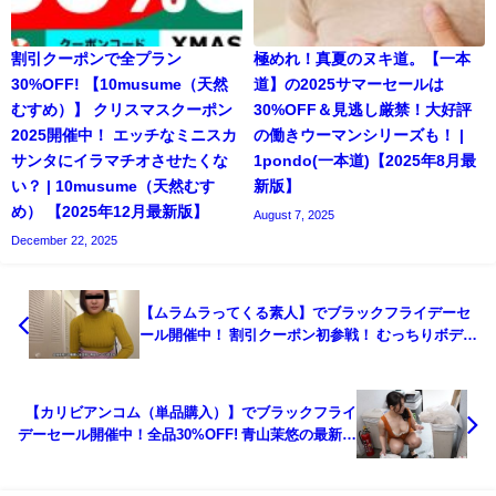
割引クーポンで全プラン
極めれ！真夏のヌキ道。【一本
30%OFF! 【10musume（天然
道】の2025サマーセールは
むすめ）】 クリスマスクーポン
30%OFF＆見逃し厳禁！大好評
2025開催中！ エッチなミニスカ
の働きウーマンシリーズも！ |
サンタにイラマチオさせたくな
1pondo(一本道)【2025年8月最
い？ | 10musume（天然むす
新版】
め） 【2025年12月最新版】
August 7, 2025
December 22, 2025
【ムラムラってくる素人】でブラックフライデーセ
ール開催中！ 割引クーポン初参戦！ むっちりボディ
がヒクヒク痙攣しちゃう最新作も！ | ムラムラって
くる素人のサイト作りました 【2025年11月最新版】
【カリビアンコム（単品購入）】でブラックフライ
デーセール開催中！全品30%OFF! 青山茉悠の最新作
も！ | カリビアンコム（単品購入）【2025年11月期
間限定 最新版】