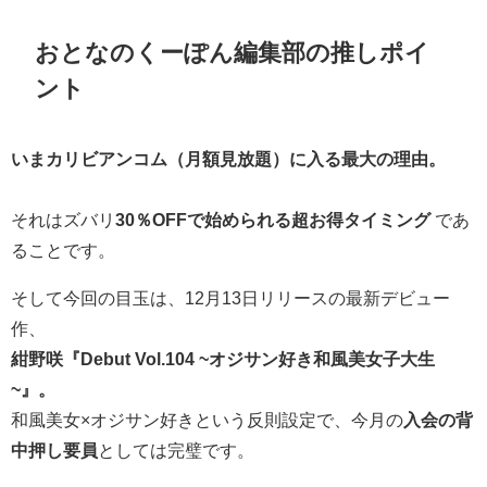
おとなのくーぽん編集部の推しポイ
ント
いまカリビアンコム（月額見放題）に入る最大の理由。
それはズバリ
30％OFFで始められる超お得タイミング
であ
ることです。
そして今回の目玉は、12月13日リリースの最新デビュー
作、
紺野咲『Debut Vol.104 ~オジサン好き和風美女子大生
~』。
和風美女×オジサン好きという反則設定で、今月の
入会の背
中押し要員
としては完璧です。