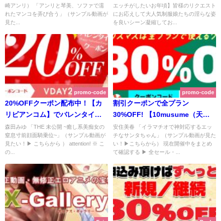
崎アンリ） 「アンリと琴美、ソファで濡
エッチがしたいお年頃】皆様のリクエスト
かりやすく解説 | JAVHD【2026
キャンペーン開催中！ 金髪ティ
れたマンコを弄び合う」（サンプル動画が
にお応えして大人気制服娘たちの淫らな姿
年1月 最新版】
ーン特集も！ | 金髪天國(金８天
見た...
を良いシーン凝縮してお...
國)【2025年10月最新版】
promo-code
promo-code
20%OFFクーポン配布中！【カ
割引クーポンで全プラン
リビアンコム】でバレンタイン
30%OFF! 【10musume（天然
キャンペーン開催中！森田みゆ
むすめ）】 クリスマスクーポン
森田みゆ 「THE 未公開 ~癒し系美痴女の
安住美春 「イラマチオで神対応するエッ
窒息寸前顔面騎乗位~」（サンプル動画が
チなサンタちゃん」（サンプル動画が見た
の未公開最新作も！ | カリビアン
2025開催中！ エッチなミニスカ
見たい！▶ こちらから ） attention! ※ こ
い！▶こちらから） 現在開催中をまとめ
コム（月額見放題） 【2026年2
サンタにイラマチオさせたくな
の...
て確認する ▶ 全セール・...
月最新版】
い？ | 10musume（天然むす
め） 【2025年12月最新版】