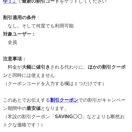
中！」
で
最新の割引コード
をゲットしてください
割引適用の条件
：
なし。そして何度でも利用可能
対象ユーザー：
全員
注意事項：
料金が
大幅に値引き
される代わりに、
ほかの割引クーポ
ン
と同時には使えません
（クーポンコードを入力する欄は１つだけです）
このあとでお伝えする
割引クーポン
での割引がキャンペー
ン期間中の
最安値
となります。
（常設の割引クーポン「
SAVING〇〇
」などよりも断然お
トクな価格です！）