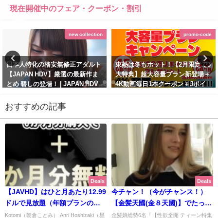
現在開催中のフェア・クーポン・割引
new collection
promo-code
日本人特化の格安無修正アダルト
東熱は冬もホット！【2月限定で3
【JAPAN HDV】厳選の最新作ま
大特典】超大容量プラン新登場＋
とめ 碧しの登場！ | JAPAN HDV
4K動画毎日1本クーポン＋Jポイ
【2026年1月最新版】
ント10万ポイント付与 | 東京熱
(TOKYO-HOT)【2026年2月最新
おすすめの記事
January 20, 2026
版】
February 3, 2026
Deals
Deals
【JAVHD】はひと月あたり12.99
今チャン！（今がチャンス！）
ドルで見放題（年額プランの場
【金髪天國(金８天國)】でたった
合） 公式キャンペーン表記をわ
の2.95ドルとかいう最安値割引
Kotomi（朝倉ことみ） Anri Hoshizaki（星
金髪娘総勢6名「【性欲全開 ティーン特集