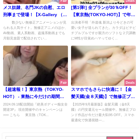
Fair
Deals
メス奴隷、名門JKの自慰、エロ
[第1弾!] 全プランが30％OFF！
刑事まで登場！【X-Gallery （X
【東京熱(TOKYO-HOT)】で年末
ギャラリー）】で最新新作フェ
年始キャンペーン2025-2026開催
数少ない無修正アニメーションが見
出演者不明「外道魂 新潟より今どきの可
られる人気サイト。無修正アニメのほか、
愛い女子が送られてきた。カラダはピチピ
ア実施中！ | X-Gallery （Xギャ
中！ | 東京熱(TOKYO-HOT)
AV動画、素人系動画、盗撮系動画までも
チプルプルですが親方のソフトな２穴調教
ラリー）【2024年4月配信作一
【2025年12月最新版】
月額見放題で配信されてい...
にM性が目覚めハマってゆく...
覧】
Fair
Deals
【超速報！】東京熱（TOKYO-
スマホでもさらに快適に！【金
HOT） - 東熱に今だけの期間限
髪天國(金８天國)】で無修正ブロ
定 大容量プラン が大降臨！ 同時
ンドが最大195ドルOFFの最安値
2024.09.18配信開始『絶美ボディー痴女全
【2025年9月最新版】金髪天國（金8天
開逆3P』 現在開催中のキャンペーンは
國）の円安還元セール開催中。無修正ブロ
開催中のキャンペーン「ダウン
キャンペーン開催中！ | 金髪天國
>>> こちら 東京熱（TOK...
ンド作品が今だけ最大$195 OFF。スマホ
ロードマラソン 2024秋」に参加
(金８天國)【2025年9月最新版】
最適化で快適視聴―...
予定なら必須！ <期間限定>