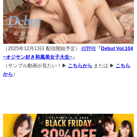
（2025年12月13日 配信開始予定）
紺野咲
「
Debut Vol.104
~オジサン好き和風美女子大生~
」
（サンプル動画が見たい！▶
こちらから
または ▶
こちら
から
）