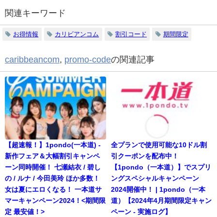
関連キーワード
お得情報
カリビアンコム
割引コード
期間限定
caribbeancom
,
promo-code
の関連記事
【超速報！】1pondo(一本道) -
全プランで使用可能な10ドル割
新作フェア＆大幅割引キャンペ
引クーポンを配布中！
ーン同時開催！ 七瀬結衣 / 碧し
【1pondo（一本道）】でスプリ
の / ルナ / 今田美玲 ほか多数！
ングスペシャルキャンペーン
女は夏にエロくなる！ 一本道サ
2024開催中！ | 1pondo（一本
マーキャンペーン2024！<期間限
道）【2024年4月期間限定キャン
定 最安値！>
ペーン - 実施ログ】