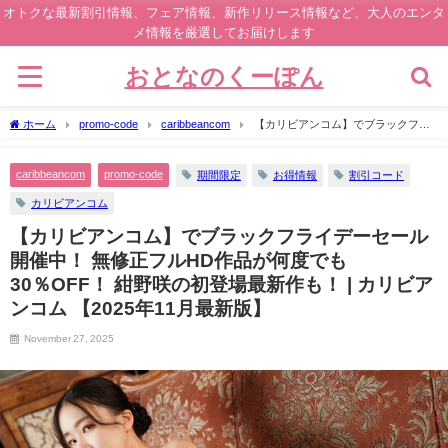
オトクな最新割引情報、フェア情報、新作リリース情報など、大人のエンタ
メ情報を厳選してお届けします
おとなのくーぽん
ホーム
promo-code
caribbeancom
【カリビアンコム】でブラックフラ
イデーセール開催中！ 無修正フルHD作品が何度でも30％OFF！ 紺野咲の初登場最新
作も！ | カリビアンコム 【2025年11月最新版】
caribbeancom
promo-code
期間限定
お得情報
割引コード
カリビアンコム
【カリビアンコム】でブラックフライデーセール
開催中！ 無修正フルHD作品が何度でも
30％OFF！ 紺野咲の初登場最新作も！ | カリビア
ンコム 【2025年11月最新版】
November 27, 2025