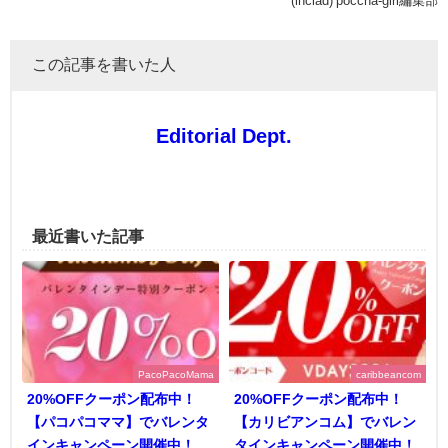
(inclad) poccha-girl編集部
この記事を書いた人
Editorial Dept.
最近書いた記事
PacoPacoMama
caribbeancom
20%OFFクーポン配布中！
20%OFFクーポン配布中！
【パコパコママ】でバレンタ
【カリビアンコム】でバレン
インキャンペーン開催中！
タインキャンペーン開催中！