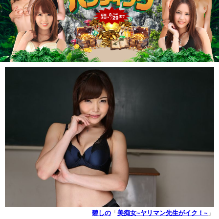
碧しの
「
美痴女~ヤリマン先生がイク！~
」