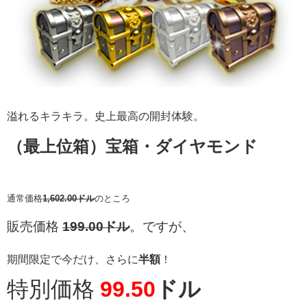
溢れるキラキラ。史上最高の開封体験。
（最上位箱）
宝箱・ダイヤモンド
通常価格
1,602.00ドル
のところ
販売価格
199.00ドル
。ですが、
期間限定で今だけ、さらに
半額
！
特別価格
99.50
ドル