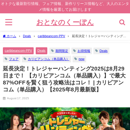
オトクな最新割引情報、フェア情報、新作リリース情報など、大人のエンタ
メ情報を厳選してお届けします
おとなのくーぽん
ホーム
Deals
caribbeancom-PPV
延長決定！トレジャーハンティング
2025は8月29日まで！ 【カリビアンコム（単品購入）】で最大87%OFFを賢く狙う攻
略法はコレ！ | カリビアンコム（単品購入）【2025年8月最新版】
caribbeancom-PPV
Deals
期間限定
お得情報
Deals
フェア
カリビアンコム（単品購入）
now
延長決定！トレジャーハンティング2025は8月29
日まで！ 【カリビアンコム（単品購入）】で最大
87%OFFを賢く狙う攻略法はコレ！ | カリビアン
コム（単品購入）【2025年8月最新版】
August 17, 2025