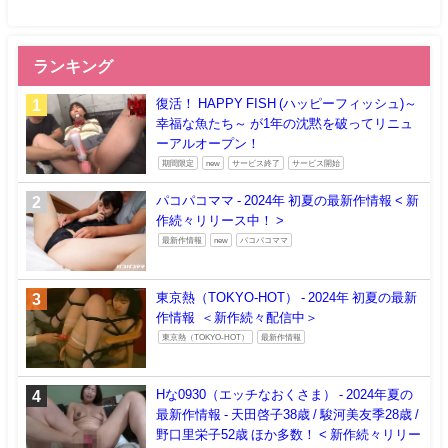
ランキング
復活！ HAPPY FISH (ハッピーフィッシュ)～
幸福な魚たち～ が1年の沈黙を破ってリニュ
ーアルオープン！
期間限定
new
サービス終了
サービス開始
パコパコママ - 2024年 初夏の最新作情報 < 新
作続々リリース中！ >
最新作情報
new
パコパコママ
東京熱（TOKYO-HOT） - 2024年 初夏の最新
作情報 ＜新作続々配信中＞
東京熱（TOKYO-HOT）
最新作情報
Hな0930（エッチなおくさま） - 2024年夏の
最新作情報 - 天田啓子38歳 / 駿河美友季28歳 /
野口里栄子52歳 ほか多数！ < 新作続々リリー