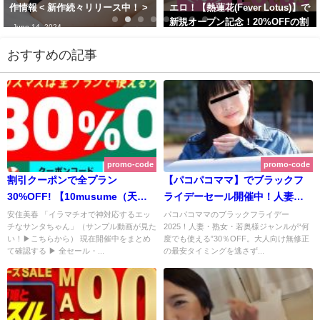
作情報 < 新作続々リリース中！ >
エロ！【熱蓮花(Fever Lotus)】で
新規オープン記念！20%OFFの割
June 14, 2024
引クーポンプレゼント中！ | 熱蓮
花(Fever Lotus)【2025年12月 最
おすすめの記事
新版】
December 29, 2025
promo-code
promo-code
割引クーポンで全プラン
【パコパコママ】でブラックフ
30%OFF! 【10musume（天然
ライデーセール開催中！人妻・
むすめ）】 クリスマスクーポン
熟女・若奥様が何度でも
安住美春 「イラマチオで神対応するエッ
パコパコママのブラックフライデー
チなサンタちゃん」（サンプル動画が見た
2025！人妻・熟女・若奥様ジャンルが“何
2025開催中！ エッチなミニスカ
30％OFF価格で！ 可愛い系の人
い！▶こちらから） 現在開催中をまとめ
度でも使える”30％OFF。大人向け無修正
サンタにイラマチオさせたくな
妻が尻を舐め尽くしてくれる最
て確認する ▶ 全セール・...
の最安タイミングを逃さず...
い？ | 10musume（天然むす
新作も！ | パコパコママ 【2025
め） 【2025年12月最新版】
年11月最新版】