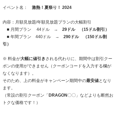
イベント名：
激
熱！夏祭り！ 2024
内容：月額見放題/年額見放題プランの大幅割引
■ 月間プラン 44ドル →
29ドル （15ドル割引）
■ 年間プラン 440ドル →
290ドル （150ドル割
引）
※ 料金が
大幅に値引き
される代わりに、期間中は割引クー
ポンの使用ができません（クーポンコードを入力する欄が
なくなります）。
そのため、上の料金がキャンペーン期間中の
最安値
となり
ます。
（常設の割引クーポン「
DRAGON
〇〇」などよりも断然お
トクな価格です！）