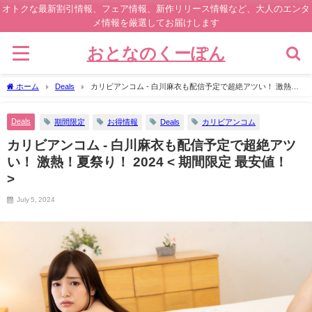
オトクな最新割引情報、フェア情報、新作リリース情報など、大人のエンタ
メ情報を厳選してお届けします
おとなのくーぽん
ホーム
Deals
カリビアンコム - 白川麻衣も配信予定で超絶アツい！ 激熱！
夏祭り！ 2024 < 期間限定 最安値！ >
Deals
期間限定
お得情報
Deals
カリビアンコム
カリビアンコム - 白川麻衣も配信予定で超絶アツ
い！ 激熱！夏祭り！ 2024 < 期間限定 最安値！
>
July 5, 2024