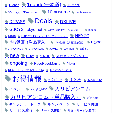
1pondo(一本道)
1Pondo
3D-エロス
10musume
3Dエロス（3D-eros.net）
caribbeancom
Deals
DXLIVE
D2PASS
GBOYS Tokyo-hot
Girl's Blue (ガールズブルー)
h0930
HEYZO
h4610
HAPPY FISH（ハッピーフィッシュ）
Hey動画（単品購入）
Hな0930
Hey動画（月額見放題）
JAPAN HDV
JAPAN Lust
JavHD
JAV hub
Jポイント
new
now
NOZOX（ノゾックス）
NOZOX
ongoing
PacoPacoMama
Pikkur
REAL FILE (リアルファイル)
おとなのくーぽん
お得情報
まとめ
お知らせ
もろみえAV
カリビアンコム
イベント
エッチな0930
カリビアンコム（単品購入）
ガチん娘！
キャンペーン
キャッチミートーク
サービス再開
サービス終了
サービス開始
サ終（サービス終了）