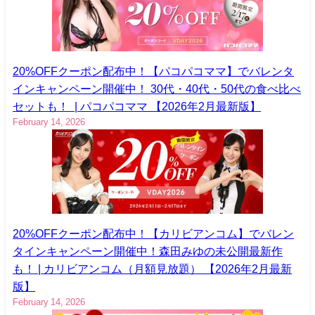
20%OFFクーポン配布中！【パコパコママ】でバレンタ
インキャンペーン開催中！ 30代・40代・50代の食べ比べ
セットも！ | パコパコママ 【2026年2月最新版】
February 14, 2026
20%OFFクーポン配布中！【カリビアンコム】でバレン
タインキャンペーン開催中！森田みゆの未公開最新作
も！ | カリビアンコム（月額見放題） 【2026年2月最新
版】
February 14, 2026