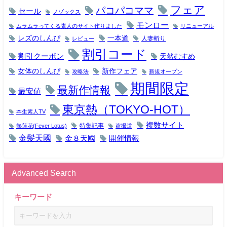
フェア
パコパコママ
セール
ノゾックス
モンロー
ムラムラってくる素人のサイト作りました
リニューアル
レズのしんぴ
一本道
人妻斬り
レビュー
割引コード
割引クーポン
天然むすめ
女体のしんぴ
新作フェア
攻略法
新規オープン
期間限定
最新作情報
最安値
東京熱（TOKYO-HOT）
本生素人TV
複数サイト
特集記事
熱蓮花(Fever Lotus)
盗撮道
金髪天國
金８天國
開催情報
Advanced Search
キーワード