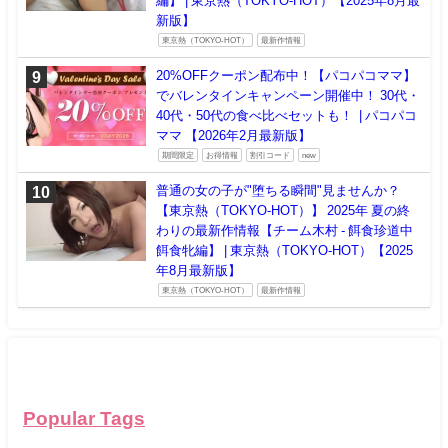
編】 | 東京熱（TOKYO-HOT）【2025年8月最
新版】
東京熱（TOKYO-HOT）
最新作情報
20%OFFクーポン配布中！【パコパコママ】
でバレンタインキャンペーン開催中！ 30代・
40代・50代の食べ比べセットも！ | パコパコ
ママ 【2026年2月最新版】
期間限定
お得情報
割引コード
new
普通の女の子が"堕ちる瞬間"見ませんか？
【東京熱（TOKYO-HOT）】 2025年 夏の終
わりの最新作情報【チーム木村 - 餌食珍道中
餌食牝編】 | 東京熱（TOKYO-HOT）【2025
年8月最新版】
東京熱（TOKYO-HOT）
最新作情報
Popular Tags