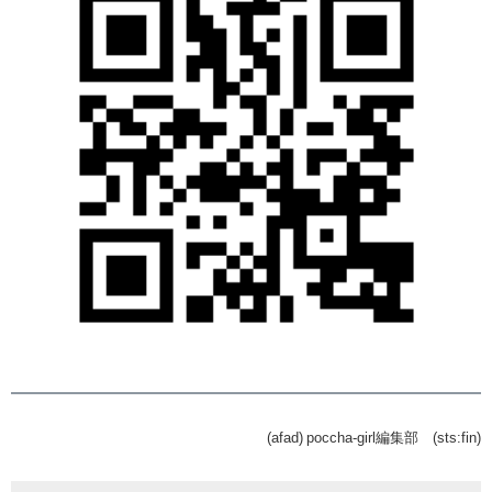
(afad) poccha-girl編集部 (sts:fin)