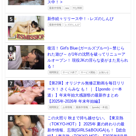
ス中！ >
最新作情報
new
Hな0930
新作続々リリース中！ - レズのしんぴ
最新作情報
レズのしんぴ
復活！ Girl's Blue (ガールズブルー)～禁じら
れた遊び～ が1年の沈黙を破ってリニューア
ルオープン！ 現役JKの淫らな姿がまた見られ
る！
期間限定
サービス終了
サービス開始
お知らせ
【第2弾】オリジナル無修正動画を毎日リリ
ース！ さくらみな も！ ｜【1pondo（一本
道）】年末年始大感謝祭の最新作まとめ
【2025年-2026年 年末年始編】
期間限定
お得情報
最新作情報
1pondo(一本道)
この火照り 秋まで持ち越せない。【東京熱
（TOKYO-HOT）】 2025年 夏の終わりの最
新作情報、忘我(GIRLS&BOUGA)も！【総合