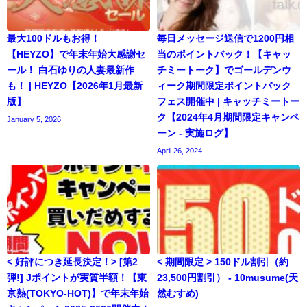
最大100ドルもお得！
毎日メッセージ送信で1200円相
【HEYZO】で年末年始大感謝セ
当のポイントバック！【キャッ
ール！ 白石ゆりの人妻最新作
チミートーク】でゴールデンウ
も！ | HEYZO【2026年1月最新
ィーク期間限定ポイントバック
版】
フェス開催中 | キャッチミートー
ク【2024年4月期間限定キャンペ
January 5, 2026
ーン - 実施ログ】
April 26, 2024
< 好評につき延長決定！> [第2
< 期間限定 > 150ドル割引（約
弾!] Jポイントが実質半額！【東
23,500円割引） - 10musume(天
京熱(TOKYO-HOT)】で年末年始
然むすめ)