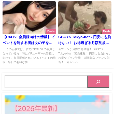
Deals
Deals
【DXLIVE会員様向けの情報】 イ
GBOYS Tokyo-hot - 円安にも負
ベントを制する者は女の子を制
けない！ お得過ぎる月額見放題
す！ 2024年７月の毎日開催中イ
の新プラン爆誕！ ※ 攻略法つ
この記事では、すでにDXLIVEの会員と
全プランがお得に再登場！ GBOYS
なっている方、特にVIPユーザーの皆様に
Tokyo-hot 「緊急速報！ 円安にも負けない
ベント情報！ - DXLIVE
きです！
向けて、毎日開催されているイベントの情
お得なプラン登場！ 新規購入プランを刷
報、毎日のお得な情...
新！」キャンペ...