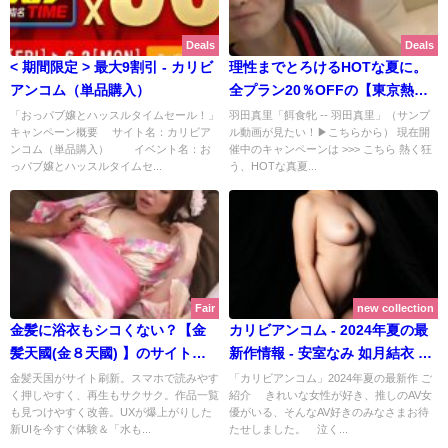
Deals
Deals
< 期間限定 > 最大9割引 - カリビ
理性までとろけるHOTな夏に。
アンコム（単品購入）
全プラン20％OFFの【東京熱
(TOKYO-HOT)】サマーセール
「おっパブ嬢とハッスルタイムセール！」
羽田真里「餌食牝 -- 羽田真里」（サンプ
キャンペーン概要 サイト名：カリビア
ル動画が見たい！▶こちらから） 現在開
2025！チーム木村-餌食珍道中
ンコム（単品購入） イベント名：お
催中のキャンペーンは >>> こちら 熱く狂
も！ | 東京熱(TOKYO-HOT)
っパブ嬢とハッスルタイムセ...
う、HOTな真夏...
【2025年8月最新版】
Fair
new collection
金髪に浴衣もシコくない？【金
カリビアンコム - 2024年夏の最
髪天國(金８天國) 】のサイトが
新作情報 - 安室なみ 如月結衣 今
新しくなりました！ スマホでも
田美玲 紗霧ひなた ほか多数！ <
金髪天国がサイト刷新。スマホで読みやす
「カリビアンコム」2024年夏の最新作 ご
く押しやすく、再生もサクサク。作品一覧
紹介 きれいな女性が好き、推しのAV女
見やすく・押しやすく・速く | 金
新作続々リリース中！ >
も見つけやすく改善。UXが爆上がりした
優がいる、そんなAV好きのみなさまお待
髪天國(金８天國)【2025年8月最
新UIを今すぐ体験＆「水も...
たせしました。 泣く...
新版】