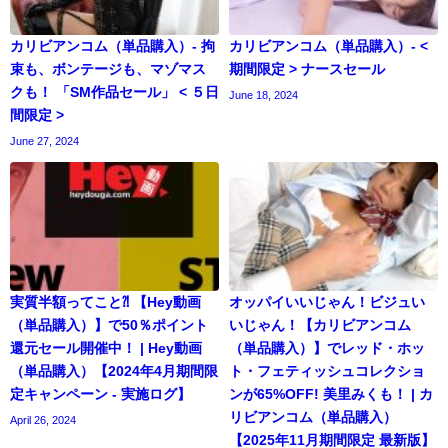
カリビアンコム（単品購入）- 拘
カリビアンコム（単品購入）- <
束も、ボンテージも、マゾマス
期間限定 > ナースセール
クも！ 「SM作品セール」 < ５日
June 18, 2024
間限定 >
June 27, 2024
実質半額ってこと⁈ 【Hey動画
オッパイいいじゃん！ビジュい
（単品購入）】で50％ポイント
いじゃん！【カリビアンコム
還元セール開催中！ | Hey動画
（単品購入）】でレッド・ホッ
（単品購入）【2024年4月期間限
ト・フェティッシュコレクショ
定キャンペーン - 実施ログ】
ンが65%OFF! 美里みくも！ | カ
リビアンコム（単品購入）
April 26, 2024
【2025年11月期間限定 最新版】