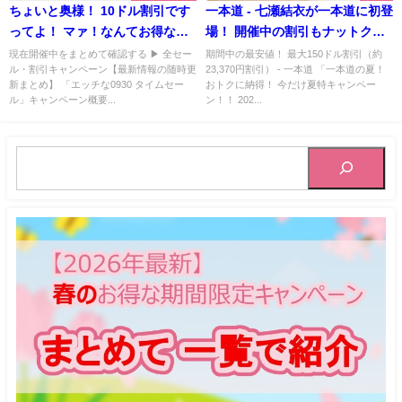
ちょいと奥様！ 10ドル割引です
一本道 - 七瀬結衣が一本道に初登
ってよ！ マァ！なんてお得なの
場！ 開催中の割引もナットク価
かしら！【H0930（エッチなお
格！ 今だけ夏特キャンペーン
現在開催中をまとめて確認する ▶ 全セー
期間中の最安値！ 最大150ドル割引（約
ル・割引キャンペーン【最新情報の随時更
23,370円割引） - 一本道 「一本道の夏！
くさま）】で無告知タイムセー
2024 < 期間限定 最安値！ >
新まとめ】 「エッチな0930 タイムセー
おトクに納得！ 今だけ夏特キャンペー
ル実施中！ | GBOYS Tokyo-
ル」キャンペーン概要...
ン！！ 202...
hot【2024年4月期間限定キャン
ペーン - 実施ログ】