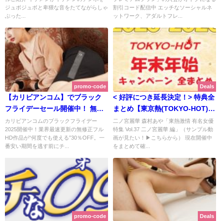
ポン配布中！）＋2024年春プレ
ジュボジュボと卑猥な音をたてながらしゃ
割引コード配信中 エッチなソーシャルネ
ミアム入会キャンペーン（2024
ぶった...
ットワーク、アダルトフレ...
年4月限定クーポン配布-実施ロ
グ）| アダルトフレンド探しモン
ロー
promo-code
Deals
【カリビアンコム】でブラック
< 好評につき延長決定！> 特典全
フライデーセール開催中！ 無修
まとめ【東京熱(TOKYO-HOT)】
正フルHD作品が何度でも
の年末年始キャンペーン2025-
カリビアンコムのブラックフライデー
二ノ宮麗華 森村あや「東熱激情 有名女優
2025開催中！業界最速更新の無修正フル
特集 Vol.37 二ノ宮麗華 編」（サンプル動
30％OFF！ 紺野咲の初登場最新
2026 ｜全プラン30％OFF・Jポ
HD作品が“何度でも使える”30％OFF。一
画が見たい！▶こちらから） 現在開催中
作も！ | カリビアンコム 【2025
イント実質半額・1等300万ポイ
番安い期間を逃す前にチ...
をまとめて確...
年11月最新版】
ントが当たる福引 | 東京熱
(TOKYO-HOT)【2025年12月最
新版】
promo-code
Deals