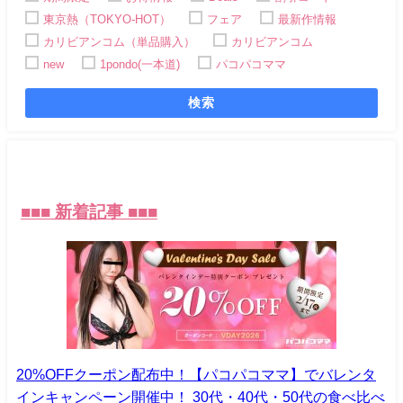
東京熱（TOKYO-HOT）
フェア
最新作情報
カリビアンコム（単品購入）
カリビアンコム
new
1pondo(一本道)
パコパコママ
検索
■
■
■ 新着記事 ■■■
20%OFFクーポン配布中！【パコパコママ】でバレンタ
インキャンペーン開催中！ 30代・40代・50代の食べ比べ