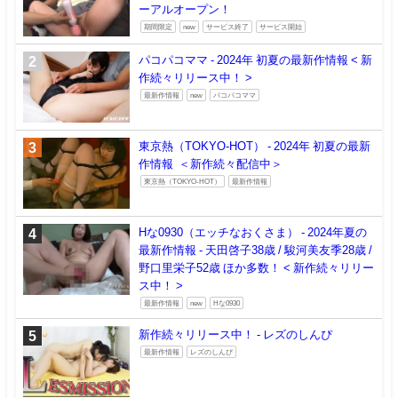
ーアルオープン！
期間限定
new
サービス終了
サービス開始
パコパコママ - 2024年 初夏の最新作情報 < 新
作続々リリース中！ >
最新作情報
new
パコパコママ
東京熱（TOKYO-HOT） - 2024年 初夏の最新
作情報 ＜新作続々配信中＞
東京熱（TOKYO-HOT）
最新作情報
Hな0930（エッチなおくさま） - 2024年夏の
最新作情報 - 天田啓子38歳 / 駿河美友季28歳 /
野口里栄子52歳 ほか多数！ < 新作続々リリー
ス中！ >
最新作情報
new
Hな0930
新作続々リリース中！ - レズのしんぴ
最新作情報
レズのしんぴ