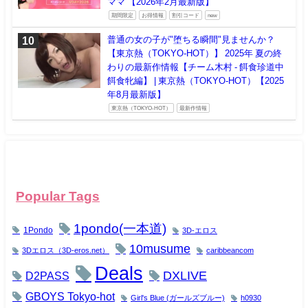
ママ 【2026年2月最新版】
期間限定
お得情報
割引コード
new
普通の女の子が"堕ちる瞬間"見ませんか？
【東京熱（TOKYO-HOT）】 2025年 夏の終
わりの最新作情報【チーム木村 - 餌食珍道中
餌食牝編】 | 東京熱（TOKYO-HOT）【2025
年8月最新版】
東京熱（TOKYO-HOT）
最新作情報
Popular Tags
1pondo(一本道)
1Pondo
3D-エロス
10musume
3Dエロス（3D-eros.net）
caribbeancom
Deals
DXLIVE
D2PASS
GBOYS Tokyo-hot
Girl's Blue (ガールズブルー)
h0930