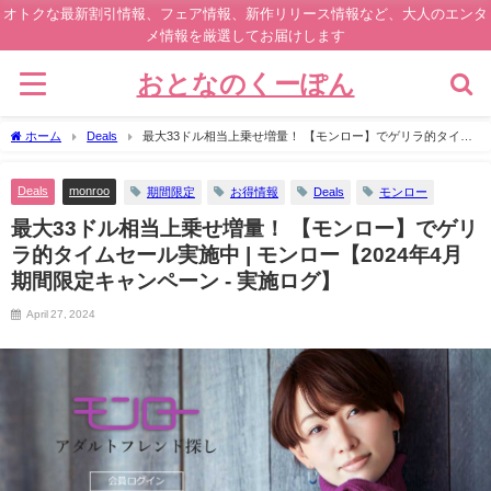
オトクな最新割引情報、フェア情報、新作リリース情報など、大人のエンタ
メ情報を厳選してお届けします
おとなのくーぽん
ホーム
Deals
最大33ドル相当上乗せ増量！ 【モンロー】でゲリラ的タイム
セール実施中 | モンロー【2024年4月期間限定キャンペーン - 実施ログ】
Deals
monroo
期間限定
お得情報
Deals
モンロー
最大33ドル相当上乗せ増量！ 【モンロー】でゲリ
ラ的タイムセール実施中 | モンロー【2024年4月
期間限定キャンペーン - 実施ログ】
April 27, 2024