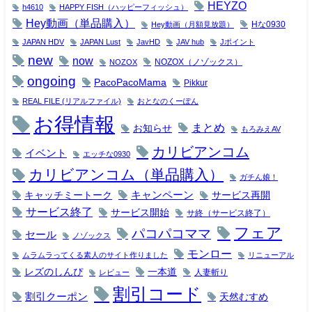
HEYZO
h4610
HAPPY FISH（ハッピーフィッシュ）
Hey動画（単品購入）
Hな0930
Hey動画（月額見放題）
JAPAN HDV
JAPAN Lust
JavHD
JAV hub
Jポイント
new
now
NOZOX（ノゾックス）
NOZOX
ongoing
PacoPacoMama
Pikkur
REAL FILE (リアルファイル)
おとなのくーぽん
お得情報
まとめ
お知らせ
もろみえAV
カリビアンコム
イベント
エッチな0930
カリビアンコム（単品購入）
ガチん娘！
キャンペーン
キャッチミートーク
サービス再開
サービス終了
サービス開始
サ終（サービス終了）
フェア
パコパコママ
セール
ノゾックス
モンロー
ムラムラってくる素人のサイト作りました
リニューアル
レズのしんぴ
一本道
人妻斬り
レビュー
割引コード
割引クーポン
天然むすめ