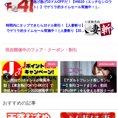
急げ急げ10ドルOFFだ！【H4610（エッチなシロウ
ト）】でゲリラ的タイムセール実施中！ |
H4610（エッチなシロウト）【2024年4月期間限定キ
ャンペーン - 実施ログ】
時間内にタップできたら10ドル割引！【人妻斬り】
でゲリラ的タイムセール実施中！ | 人妻斬り【2024
年4月期間限定キャンペーン - 実施ログ】
現在開催中のフェア・クーポン・割引
Deals
promo-code
突然開始でJポイントが実質半
【アダルトフレンド探しモンロ
額！【東京熱(TOKYO-HOT)】で
ー】割引コードまとめ：初回
突然キャンペーン2026開催中！ |
10%OFF（今も使える常設クーポ
東京熱(TOKYO-HOT)【2026年2月
ン配布中！）＋2024年春プレミア
最新版】
ム入会キャンペーン（2024年4月
おすすめの記事
限定クーポン配布-実施ログ）| ア
February 9, 2026
ダルトフレンド探しモンロー