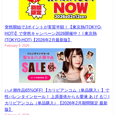
突然開始でJポイントが実質半額！【東京熱(TOKYO-
HOT)】で突然キャンペーン2026開催中！ | 東京熱
(TOKYO-HOT)【2026年2月最新版】
February 9, 2026
ハメ潮作品65%OFF! 【カリビアンコム（単品購入）】で
性バレンタインセール！ 上原亜依からも愛液 あ げ る♡ |
カリビアンコム（単品購入）【2026年2月期間限定 最新
版】