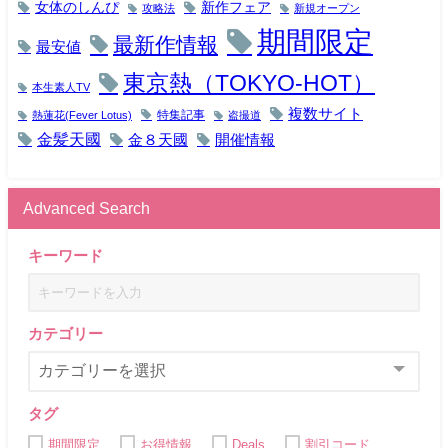
女体のしんぴ
新作フェア
攻略法
新規オープン
期間限定
最新作情報
最安値
東京熱（TOKYO-HOT）
本生素人TV
複数サイト
特集記事
熱蓮花(Fever Lotus)
盗撮道
金髪天國
金８天國
開催情報
Advanced Search
キーワード
カテゴリー
タグ
期間限定
お得情報
Deals
割引コード