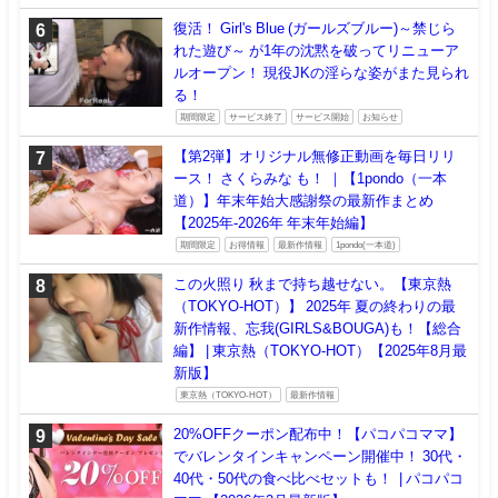
復活！ Girl's Blue (ガールズブルー)～禁じら
れた遊び～ が1年の沈黙を破ってリニューア
ルオープン！ 現役JKの淫らな姿がまた見られ
る！
期間限定
サービス終了
サービス開始
お知らせ
【第2弾】オリジナル無修正動画を毎日リリ
ース！ さくらみな も！ ｜【1pondo（一本
道）】年末年始大感謝祭の最新作まとめ
【2025年-2026年 年末年始編】
期間限定
お得情報
最新作情報
1pondo(一本道)
この火照り 秋まで持ち越せない。【東京熱
（TOKYO-HOT）】 2025年 夏の終わりの最
新作情報、忘我(GIRLS&BOUGA)も！【総合
編】 | 東京熱（TOKYO-HOT）【2025年8月最
新版】
東京熱（TOKYO-HOT）
最新作情報
20%OFFクーポン配布中！【パコパコママ】
でバレンタインキャンペーン開催中！ 30代・
40代・50代の食べ比べセットも！ | パコパコ