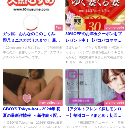
April 14, 2024
Fair
promo-code
ガッ尻、おんなのこのしくみ、
30%OFFのお年玉クーポンをプ
即尺ミニスカポリスまで！ 最新
レゼント中！【パコパコママ】
作続々リリース【10musume
で年末年始キャンペーン開催
「10musume（天然むすめ）」で現在開催
江波りゅう 「イキナリ亀甲縛り ~江波り
中なのが、新作リリースフェア「スプリン
ゅう~」（サンプル動画が見たい！▶こち
（天然むすめ）】スプリングス
中！ 江波りゅうの亀甲縛り最新
グスペシャル2024」です。...
らから） 現在開催中をまとめて確認する
ペシャル2024！ | 10musume
作も！ | パコパコママ 【2026年
▶ 全セール・割引キャ...
（天然むすめ）【2024年4月期間
1月最新版】
限定キャンペーン - 実施ログ】
new collection
promo-code
GBOYS Tokyo-hot - 2024年 初
【アダルトフレンド探しモンロ
夏の最新作情報 ＜新作続々配信
ー】割引コードまとめ：初回
中＞
10%OFF（今も使える常設クー
「 GBOYS Tokyo-hot」2024年 初夏の最新
「初回限定割引コード」と「月額
作ご紹介 イケメンがイケメンのチンポを
プレミアムプラン」の入会がオトクになる