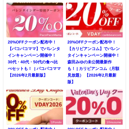
PacoPacoMama
caribbeancom
20%OFFクーポン配布中！
20%OFFクーポン配布中！
【パコパコママ】でバレンタ
【カリビアンコム】でバレン
インキャンペーン開催中！
タインキャンペーン開催中！
30代・40代・50代の食べ比
森田みゆの未公開最新作
べセットも！ | パコパコママ
も！ | カリビアンコム（月額
【2026年2月最新版】
見放題） 【2026年2月最新
版】
1Pondo
10musume