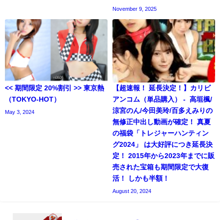
November 9, 2025
<< 期間限定 20%割引 >> 東京熱
【超速報！ 延長決定！】カリビ
（TOKYO-HOT）
アンコム（単品購入） - 高垣楓/
涼宮のん/今田美玲/百多えみりの
May 3, 2024
無修正中出し動画が確定！ 真夏
の福袋「トレジャーハンティン
グ2024」 は大好評につき延長決
定！ 2015年から2023年までに販
売された宝箱も期間限定で大復
活！ しかも半額！
August 20, 2024