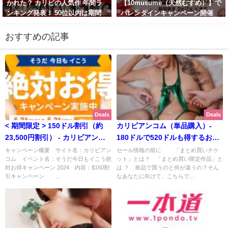
かれた？ カリビの人気作 年間ラ
【10musume（天然むすめ）】で
ンキング発表！ 50位以内は期間
バレンタインキャンペーン開催
限定で50%OFF！ | カリビアンコ
中！メガネッ娘がアナル開発され
ム（単品購入）【2026年1月期間
ちゃう最新作も！ |
おすすめの記事
限定 最新版】
10musume（天然むすめ）
【2026年2月最新版】
January 24, 2026
February 14, 2026
Deals
Deals
< 期間限定 > 150ドル割引（約
カリビアンコム（単品購入）-
23,500円割引） - カリビアンコ
180ドルで520ドルも得するおト
ム
クな大人買いセール！ < 期間限
キャンペーン概要 サイト名：カリビアン
セール情報の前に 「まとめ買いチケ
コム イベント名：そうだ今日もイこう絶
ット」とは？ 「まとめ買い限定作品」と
定 >
対お得キャンペーン 2024 内容：$150割
は ？ 単品で買うのと何が違うの？そん
引キャンペーン ...
なあなたに向けて、こちらで...