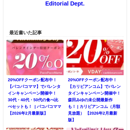
Editorial Dept.
最近書いた記事
PacoPacoMama
caribbeancom
20%OFFクーポン配布中！
20%OFFクーポン配布中！
【パコパコママ】でバレンタ
【カリビアンコム】でバレン
インキャンペーン開催中！
タインキャンペーン開催中！
30代・40代・50代の食べ比
森田みゆの未公開最新作
べセットも！ | パコパコママ
も！ | カリビアンコム（月額
【2026年2月最新版】
見放題） 【2026年2月最新
版】