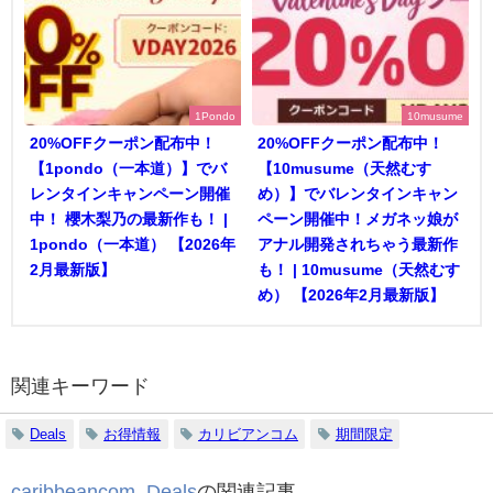
1Pondo
10musume
20%OFFクーポン配布中！
20%OFFクーポン配布中！
【1pondo（一本道）】でバ
【10musume（天然むす
レンタインキャンペーン開催
め）】でバレンタインキャン
中！ 櫻木梨乃の最新作も！ |
ペーン開催中！メガネッ娘が
1pondo（一本道） 【2026年
アナル開発されちゃう最新作
2月最新版】
も！ | 10musume（天然むす
め） 【2026年2月最新版】
関連キーワード
Deals
お得情報
カリビアンコム
期間限定
caribbeancom
,
Deals
の関連記事