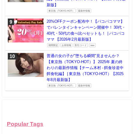
新版】
東京熱（TOKYO-HOT）
最新作情報
20%OFFクーポン配布中！【パコパコママ】
でバレンタインキャンペーン開催中！ 30代・
40代・50代の食べ比べセットも！ | パコパコ
ママ 【2026年2月最新版】
期間限定
お得情報
割引コード
new
普通の女の子が"堕ちる瞬間"見ませんか？
【東京熱（TOKYO-HOT）】 2025年 夏の終
わりの最新作情報【チーム木村 - 餌食珍道中
餌食牝編】 | 東京熱（TOKYO-HOT）【2025
年8月最新版】
東京熱（TOKYO-HOT）
最新作情報
Popular Tags