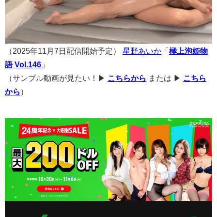
（2025年11月7日配信開始予定）
星野あいか
「
極上泡姫物
語 Vol.146
」
（サンプル動画が見たい！▶
こちらから
または ▶
こちら
から
）