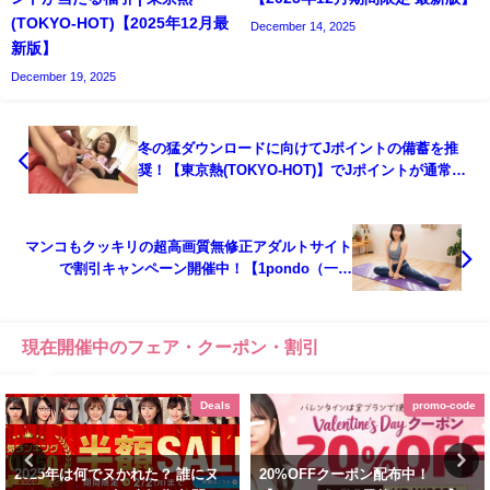
(TOKYO-HOT)【2025年12月最
December 14, 2025
新版】
December 19, 2025
冬の猛ダウンロードに向けてJポイントの備蓄を推
奨！【東京熱(TOKYO-HOT)】でJポイントが通常の
倍（＝実質半額）キャンペーン！ | 東京熱(TOKYO-
HOT)【2025年10月最新版】
マンコもクッキリの超高画質無修正アダルトサイト
で割引キャンペーン開催中！【1pondo（一本
道）】で年間プランが150ドルOFF！ 森田みゆの最
新作も！ | 1pondo（一本道）【2025年10月最新
版】
現在開催中のフェア・クーポン・割引
Deals
promo-code
2025年は何でヌかれた？ 誰にヌ
20%OFFクーポン配布中！