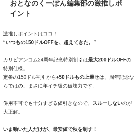
おとなのくーぽん編集部の激推しポ
イント
激推しポイントはココ！
“いつもの150ドルOFFを、超えてきた。”
カリビアンコム24周年記念特別割引は
最大200ドルOFF
の
特別仕様。
定番の150ドル割引から
+50ドルもの上乗せ
は、周年記念な
らではの、まさに年イチ級の破壊力です。
併用不可でも十分すぎる値引きなので、
スルーしない
のが
大正解。
いま動いた人だけが、最安値で秋を制す！