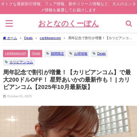
オトクな最新割引情報、フェア情報、新作リリース情報など、大人のエンタ
メ情報を厳選してお届けします
おとなのくーぽん
ホーム
Deals
caribbeancom
周年記念で割引が増量！【カリビアンコ
ム】で最大200ドルOFF！ 星野あいかの最新作も！ | カリビアンコム【2025年10月最
新版】
caribbeancom
Deals
期間限定
お得情報
Deals
カリビアンコム
周年記念で割引が増量！【カリビアンコム】で最
大200ドルOFF！ 星野あいかの最新作も！ | カリ
ビアンコム【2025年10月最新版】
October 31, 2025