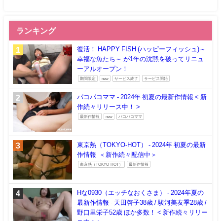
ランキング
復活！ HAPPY FISH (ハッピーフィッシュ)～
幸福な魚たち～ が1年の沈黙を破ってリニュ
ーアルオープン！
期間限定
new
サービス終了
サービス開始
パコパコママ - 2024年 初夏の最新作情報 < 新
作続々リリース中！ >
最新作情報
new
パコパコママ
東京熱（TOKYO-HOT） - 2024年 初夏の最新
作情報 ＜新作続々配信中＞
東京熱（TOKYO-HOT）
最新作情報
Hな0930（エッチなおくさま） - 2024年夏の
最新作情報 - 天田啓子38歳 / 駿河美友季28歳 /
野口里栄子52歳 ほか多数！ < 新作続々リリー