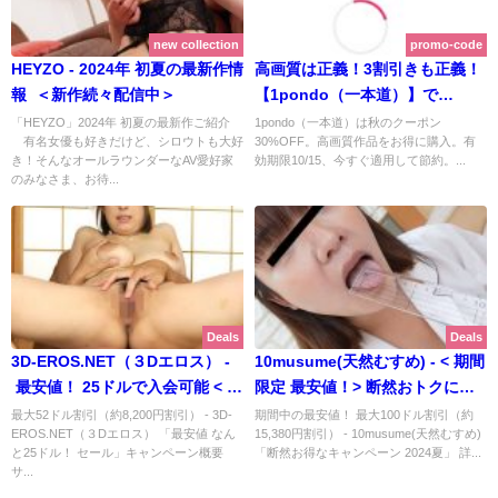
new collection
promo-code
HEYZO - 2024年 初夏の最新作情
高画質は正義！3割引きも正義！
報 ＜新作続々配信中＞
【1pondo（一本道）】で
30%OFFクーポン配布中 |
「HEYZO」2024年 初夏の最新作ご紹介
1pondo（一本道）は秋のクーポン
有名女優も好きだけど、シロウトも大好
30%OFF。高画質作品をお得に購入。有
1pondo（一本道）【2025年10
き！そんなオールラウンダーなAV愛好家
効期限10/15、今すぐ適用して節約。...
月最新版】
のみなさま、お待...
Deals
Deals
3D-EROS.NET（３Dエロス） -
10musume(天然むすめ) - < 期間
最安値！ 25ドルで入会可能 < 期
限定 最安値！> 断然おトクに割
間限定 >
引中！2024夏 「おんなのこの
最大52ドル割引（約8,200円割引） - 3D-
期間中の最安値！ 最大100ドル割引（約
EROS.NET（３Dエロス） 「最安値 なん
15,380円割引） - 10musume(天然むすめ)
しくみ」最新作は ぽちゃかわシ
と25ドル！ セール」キャンペーン概要
「断然お得なキャンペーン 2024夏」 詳...
ロウト！
サ...