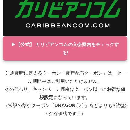
▶【公式】 カリビアンコムの入会案内をチェックす
る!
※ 通常時に使えるクーポン「常時配布クーポン」は、セー
ル期間中は
ご利用いただけません
。
その代わり、キャンペーン価格はクーポン以上に
お得な値
段設定
になっています。
（常設の割引クーポン「
DRAGON
〇〇」などよりも断然お
トクな価格です！）