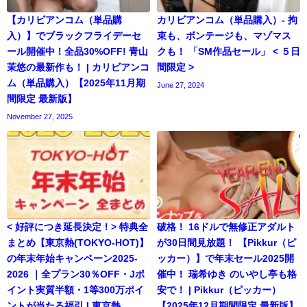
【カリビアンコム（単品購
カリビアンコム（単品購入）- 拘
入）】でブラックフライデーセ
束も、ボンテージも、マゾマス
ール開催中！全品30%OFF! 青山
クも！ 「SM作品セール」 < ５日
茉悠の最新作も！ | カリビアンコ
間限定 >
ム（単品購入）【2025年11月期
June 27, 2024
間限定 最新版】
November 27, 2025
< 好評につき延長決定！> 特典全
破格！ 16ドルで無修正アダルト
まとめ【東京熱(TOKYO-HOT)】
が30日間見放題！ 【Pikkur（ピ
の年末年始キャンペーン2025-
ッカー）】で年末セール2025開
2026 ｜全プラン30％OFF・Jポ
催中！ 瑞希ゆき のいやし亭も格
イント実質半額・1等300万ポイ
安で！ | Pikkur（ピッカー）
ントが当たる福引 | 東京熱
【2025年12月期間限定 最新版】