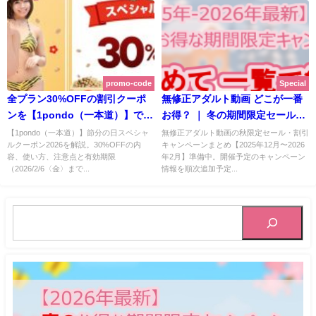
promo-code
Special
全プラン30%OFFの割引クーポ
無修正アダルト動画 どこが一番
ンを【1pondo（一本道）】で配
お得？ ｜ 冬の期間限定セール・
信中！ 3年半ぶりの「巨乳マニ
割引キャンペーンまとめ【2025
【1pondo（一本道）】節分の日スペシャ
無修正アダルト動画の秋限定セール・割引
ルクーポン2026を解説。30%OFFの内
キャンペーンまとめ【2025年12月〜2026
ア」には羽柴よしのちゃんが登
年12月〜2026年2月 最新版】
容、使い方、注意点と有効期限
年2月】準備中。開催予定のキャンペーン
場！ | 1pondo（一本道）
（2026/2/6〈金〉まで...
情報を順次追加予定...
【2026年1月最新版】