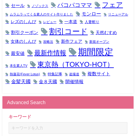
フェア
パコパコママ
セール
ノゾックス
モンロー
ムラムラってくる素人のサイト作りました
リニューアル
レズのしんぴ
一本道
人妻斬り
レビュー
割引コード
割引クーポン
天然むすめ
女体のしんぴ
新作フェア
攻略法
新規オープン
期間限定
最新作情報
最安値
東京熱（TOKYO-HOT）
本生素人TV
複数サイト
特集記事
熱蓮花(Fever Lotus)
盗撮道
金髪天國
金８天國
開催情報
Advanced Search
キーワード