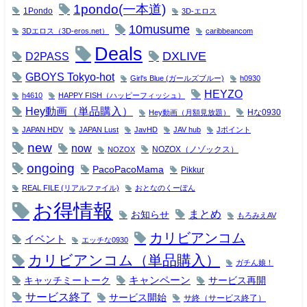
1pondo(一本道)
1Pondo
3D-エロス
10musume
3Dエロス（3D-eros.net）
caribbeancom
Deals
DXLIVE
D2PASS
GBOYS Tokyo-hot
Girl's Blue (ガールズブルー)
h0930
HEYZO
h4610
HAPPY FISH（ハッピーフィッシュ）
Hey動画（単品購入）
Hな0930
Hey動画（月額見放題）
JAPAN HDV
JAPAN Lust
JavHD
JAV hub
Jポイント
new
now
NOZOX（ノゾックス）
NOZOX
ongoing
PacoPacoMama
Pikkur
REAL FILE (リアルファイル)
おとなのくーぽん
お得情報
まとめ
お知らせ
もろみえAV
カリビアンコム
イベント
エッチな0930
カリビアンコム（単品購入）
ガチん娘！
キャンペーン
キャッチミートーク
サービス再開
サービス終了
サービス開始
サ終（サービス終了）