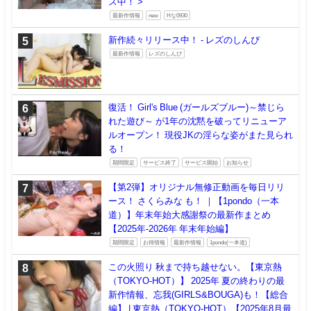
ス中！ >
最新作情報
new
Hな0930
新作続々リリース中！ - レズのしんぴ
最新作情報
レズのしんぴ
復活！ Girl's Blue (ガールズブルー)～禁じら
れた遊び～ が1年の沈黙を破ってリニューア
ルオープン！ 現役JKの淫らな姿がまた見られ
る！
期間限定
サービス終了
サービス開始
お知らせ
【第2弾】オリジナル無修正動画を毎日リリ
ース！ さくらみな も！ ｜【1pondo（一本
道）】年末年始大感謝祭の最新作まとめ
【2025年-2026年 年末年始編】
期間限定
お得情報
最新作情報
1pondo(一本道)
この火照り 秋まで持ち越せない。【東京熱
（TOKYO-HOT）】 2025年 夏の終わりの最
新作情報、忘我(GIRLS&BOUGA)も！【総合
編】 | 東京熱（TOKYO-HOT）【2025年8月最