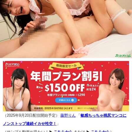
（2025年9月20日配信開始予定）
藤野りん
「
敏感ちっちゃ桃尻マンコに
ノンストップ連続イカせ性交！
」
（サンプル動画が見たい！▶
こちらから
または ▶
こちらから
）