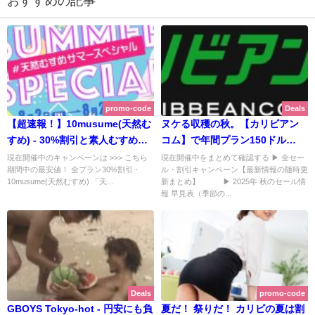
おすすめの記事
January 4, 2026
February 14, 2026
promo-code
Deals
【超速報！】10musume(天然む
ヌケる収穫の秋。【カリビアン
すめ) - 30%割引と素人むすめの
コム】で年間プラン150ドル
激エロ動画20夜連続配信攻勢の
OFF！ 星野あいかのマンコ図鑑
現在開催中のキャンペーンは >>> こちら
現在開催中をまとめて確認する ▶ 全セー
期間中の最安値！ 全プラン30%割引 -
ル・割引キャンペーン【最新情報の随時更
サマーキャンペーン！ < 期間限
も！ | カリビアンコム【2025年
10musume(天然むすめ) 「天...
新まとめ】 ▶ 2025年 秋のセール情
定 最安値！>
10月最新版】
報 早見表（季節の...
Deals
promo-code
GBOYS Tokyo-hot - 円安にも負
夏だ！ 祭りだ！ カリビの夏は割