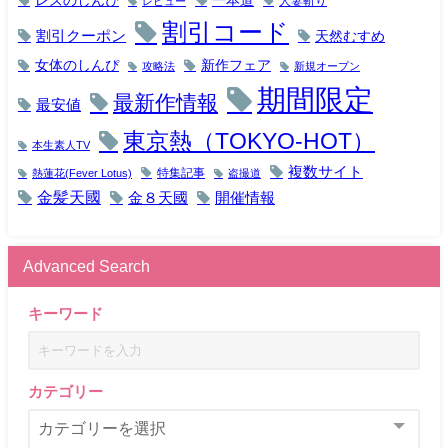
人妻斬り
レビュー
割引コード
割引クーポン
天然むすめ
女体のしんぴ
新作フェア
攻略法
新規オープン
期間限定
最新作情報
最安値
東京熱（TOKYO-HOT）
本生素人TV
複数サイト
特集記事
熱蓮花(Fever Lotus)
盗撮道
金髪天國
金８天國
開催情報
Advanced Search
キーワード
カテゴリー