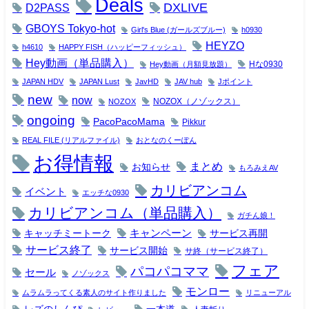
Deals
DXLIVE
D2PASS
GBOYS Tokyo-hot
Girl's Blue (ガールズブルー)
h0930
HEYZO
h4610
HAPPY FISH（ハッピーフィッシュ）
Hey動画（単品購入）
Hな0930
Hey動画（月額見放題）
JAPAN HDV
JAPAN Lust
JavHD
JAV hub
Jポイント
new
now
NOZOX（ノゾックス）
NOZOX
ongoing
PacoPacoMama
Pikkur
REAL FILE (リアルファイル)
おとなのくーぽん
お得情報
まとめ
お知らせ
もろみえAV
カリビアンコム
イベント
エッチな0930
カリビアンコム（単品購入）
ガチん娘！
キャンペーン
キャッチミートーク
サービス再開
サービス終了
サービス開始
サ終（サービス終了）
フェア
パコパコママ
セール
ノゾックス
モンロー
ムラムラってくる素人のサイト作りました
リニューアル
レズのしんぴ
一本道