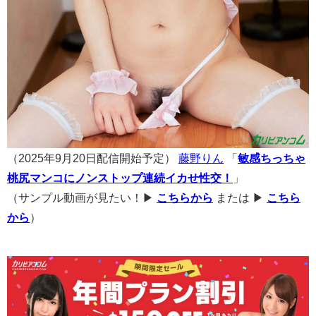
（2025年9月20日配信開始予定）
藤野りん
「
敏感ちっちゃ
桃尻マンコにノンストップ連続イカせ性交！
」
（サンプル動画が見たい！▶
こちらから
または ▶
こちら
から
）