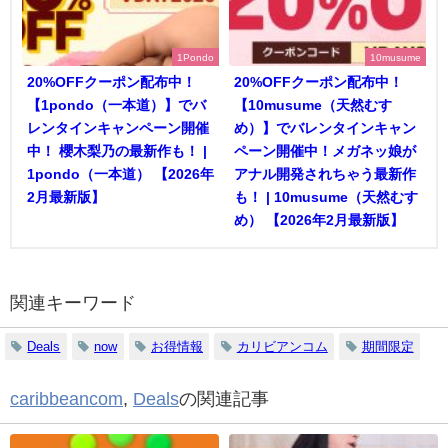
1Pondo
10musume
20%OFFクーポン配布中！
20%OFFクーポン配布中！
【1pondo（一本道）】でバ
【10musume（天然むす
レンタインキャンペーン開催
め）】でバレンタインキャン
中！ 櫻木梨乃の最新作も！ |
ペーン開催中！メガネッ娘が
1pondo（一本道） 【2026年
アナル開発されちゃう最新作
2月最新版】
も！ | 10musume（天然むす
め） 【2026年2月最新版】
関連キーワード
Deals
now
お得情報
カリビアンコム
期間限定
caribbeancom
,
Deals
の関連記事