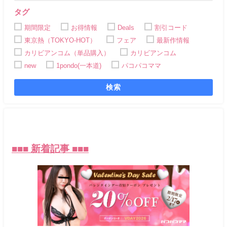
タグ
期間限定
お得情報
Deals
割引コード
東京熱（TOKYO-HOT）
フェア
最新作情報
カリビアンコム（単品購入）
カリビアンコム
new
1pondo(一本道)
パコパコママ
検索
■
■
■ 新着記事 ■■■