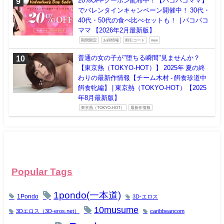
20%OFFクーポン配布中！【パコパコママ】
でバレンタインキャンペーン開催中！ 30代・
40代・50代の食べ比べセットも！ | パコパコ
ママ 【2026年2月最新版】
期間限定
お得情報
割引コード
new
普通の女の子が"堕ちる瞬間"見ませんか？
【東京熱（TOKYO-HOT）】 2025年 夏の終
わりの最新作情報【チーム木村 - 餌食珍道中
餌食牝編】 | 東京熱（TOKYO-HOT）【2025
年8月最新版】
東京熱（TOKYO-HOT）
最新作情報
Popular Tags
1pondo(一本道)
1Pondo
3D-エロス
10musume
3Dエロス（3D-eros.net）
caribbeancom