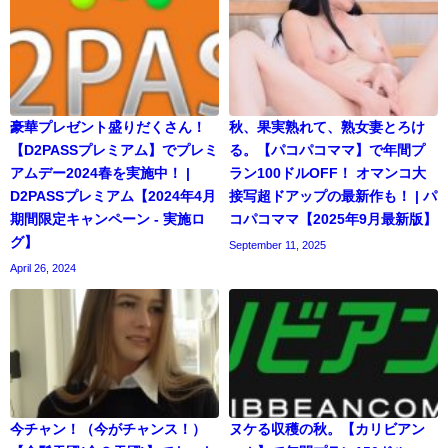
豪華プレゼント盛りだくさん！
秋、果実熟れて、熟女妻とろけ
【D2PASSプレミアム】でプレミ
る。【パコパコママ】で年間プ
アムデー2024春を実施中！ |
ラン100ドルOFF！ オマンコ大
D2PASSプレミアム【2024年4月
接写超ドアップの最新作も！ | パ
期間限定キャンペーン - 実施ロ
コパコママ【2025年9月最新版】
グ】
September 11, 2025
April 26, 2024
今チャン！（今がチャンス！）
ヌケる収穫の秋。【カリビアン