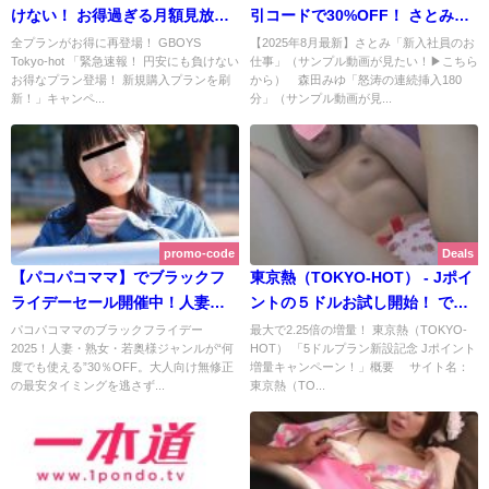
けない！ お得過ぎる月額見放題
引コードで30%OFF！ さとみ出
の新プラン爆誕！ ※ 攻略法つ
演の「新入社員のお仕事」も新
全プランがお得に再登場！ GBOYS
【2025年8月最新】さとみ「新入社員のお
Tokyo-hot 「緊急速報！ 円安にも負けない
仕事」（サンプル動画が見たい！▶こちら
きです！
登場!! | カリビアンコム【2025年
お得なプラン登場！ 新規購入プランを刷
から） 森田みゆ「怒涛の連続挿入180
8月最新版】
新！」キャンペ...
分」（サンプル動画が見...
promo-code
Deals
【パコパコママ】でブラックフ
東京熱（TOKYO-HOT） - Jポイ
ライデーセール開催中！人妻・
ントの５ドルお試し開始！ で、J
熟女・若奥様が何度でも
ポイント増量の大キャンペーン
パコパコママのブラックフライデー
最大で2.25倍の増量！ 東京熱（TOKYO-
2025！人妻・熟女・若奥様ジャンルが“何
HOT） 「5ドルプラン新設記念 Jポイント
30％OFF価格で！ 可愛い系の人
も開始！
度でも使える”30％OFF。大人向け無修正
増量キャンペーン！」概要 サイト名：
妻が尻を舐め尽くしてくれる最
の最安タイミングを逃さず...
東京熱（TO...
新作も！ | パコパコママ 【2025
年11月最新版】