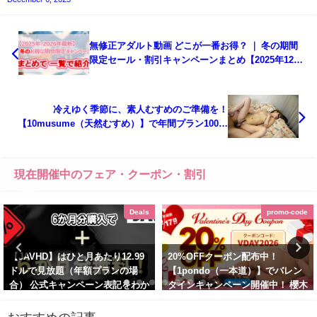
無修正アダルト動画 どこが一番お得？ ｜ 冬の期間
限定セール・割引キャンペーンまとめ【2025年12
月〜2026年2月 最新版】
冷えゆく季節に、素人むすめのご準備を！
【10musume（天然むすめ）】で年間プラン100ド
ルOFF！ 元歌手・長原ゆいの最新作も！ |
10musume（天然むすめ）【2025年9月最新版】
現在開催中のフェア・クーポン・割引
Deals
promo-code
【JAVHD】はひと月あたり12.99
20%OFFクーポン配布中！
ドルで見放題（年額プランの場
【1pondo（一本道）】でバレン
合） 公式キャンペーン表記をわか
タインキャンペーン開催中！ 櫻木
りやすく解説 | JAVHD【2026年1
梨乃の最新作も！ | 1pondo（一
月 最新版】
本道） 【2026年2月最新版】