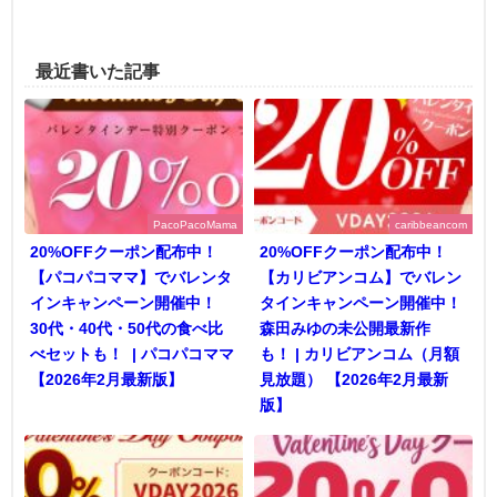
最近書いた記事
PacoPacoMama
caribbeancom
20%OFFクーポン配布中！
20%OFFクーポン配布中！
【パコパコママ】でバレンタ
【カリビアンコム】でバレン
インキャンペーン開催中！
タインキャンペーン開催中！
30代・40代・50代の食べ比
森田みゆの未公開最新作
べセットも！ | パコパコママ
も！ | カリビアンコム（月額
【2026年2月最新版】
見放題） 【2026年2月最新
版】