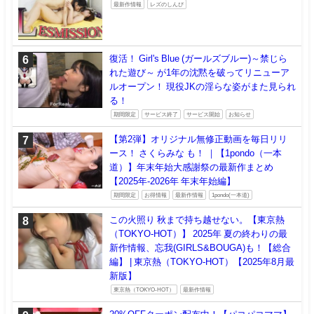
最新作情報
レズのしんぴ
復活！ Girl's Blue (ガールズブルー)～禁じら
れた遊び～ が1年の沈黙を破ってリニューア
ルオープン！ 現役JKの淫らな姿がまた見られ
る！
期間限定
サービス終了
サービス開始
お知らせ
【第2弾】オリジナル無修正動画を毎日リリ
ース！ さくらみな も！ ｜【1pondo（一本
道）】年末年始大感謝祭の最新作まとめ
【2025年-2026年 年末年始編】
期間限定
お得情報
最新作情報
1pondo(一本道)
この火照り 秋まで持ち越せない。【東京熱
（TOKYO-HOT）】 2025年 夏の終わりの最
新作情報、忘我(GIRLS&BOUGA)も！【総合
編】 | 東京熱（TOKYO-HOT）【2025年8月最
新版】
東京熱（TOKYO-HOT）
最新作情報