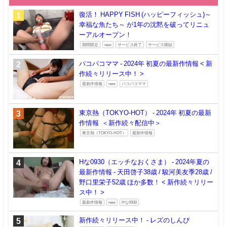
復活！ HAPPY FISH (ハッピーフィッシュ)～
幸福な魚たち～ が1年の沈黙を破ってリニュ
ーアルオープン！
期間限定
new
サービス終了
サービス開始
パコパコママ - 2024年 初夏の最新作情報 < 新
作続々リリース中！ >
最新作情報
new
パコパコママ
東京熱（TOKYO-HOT） - 2024年 初夏の最新
作情報 ＜新作続々配信中＞
東京熱（TOKYO-HOT）
最新作情報
Hな0930（エッチなおくさま） - 2024年夏の
最新作情報 - 天田啓子38歳 / 駿河美友季28歳 /
野口里栄子52歳 ほか多数！ < 新作続々リリー
ス中！ >
最新作情報
new
Hな0930
新作続々リリース中！ - レズのしんぴ