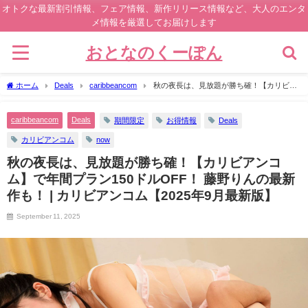
オトクな最新割引情報、フェア情報、新作リリース情報など、大人のエンタ
メ情報を厳選してお届けします
おとなのくーぽん
ホーム
Deals
caribbeancom
秋の夜長は、見放題が勝ち確！【カリビア
ンコム】で年間プラン150ドルOFF！ 藤野りんの最新作も！ | カリビアンコム【2025
年9月最新版】
caribbeancom
Deals
期間限定
お得情報
Deals
カリビアンコム
now
秋の夜長は、見放題が勝ち確！【カリビアンコ
ム】で年間プラン150ドルOFF！ 藤野りんの最新
作も！ | カリビアンコム【2025年9月最新版】
September 11, 2025