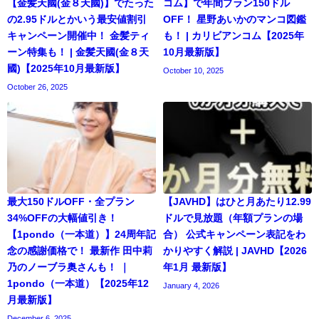
【金髪天國(金８天國)】でたった
コム】で年間プラン150ドル
の2.95ドルとかいう最安値割引
OFF！ 星野あいかのマンコ図鑑
キャンペーン開催中！ 金髪ティ
も！ | カリビアンコム【2025年
ーン特集も！ | 金髪天國(金８天
10月最新版】
國)【2025年10月最新版】
October 10, 2025
October 26, 2025
最大150ドルOFF・全プラン
【JAVHD】はひと月あたり12.99
34%OFFの大幅値引き！
ドルで見放題（年額プランの場
【1pondo（一本道）】24周年記
合） 公式キャンペーン表記をわ
念の感謝価格で！ 最新作 田中莉
かりやすく解説 | JAVHD【2026
乃のノーブラ奥さんも！ ｜
年1月 最新版】
1pondo（一本道）【2025年12
January 4, 2026
月最新版】
December 6, 2025