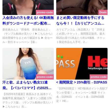
promo-code
Deals
入会済みの方も使える! 4K動画無
まとめ買い限定動画を手にする
料ダウンロードクーポン配布中
なら今！！【カリビアンコム
｜東京熱(TOKYO-HOT)【2025
（単品購入）】期間限定で20本
亜佐倉みんと「餌食牝 亜佐倉みんと」
カリビアンコム（単品購入）で「20本ま
（サンプル動画が見たい！▶こちらから）
とめ買いチケット」期間限定販売。最大
年10月最新版】
まとめ買い購入チケットを販売
現在開催中をまとめて確認する ▶ 全セー
$520お得で1本あたり約1/4価格、チケッ
中！月刊 上原亜衣も！ | カリビ
ル・割引キャンペーン【最...
ト限定作品も入手可。2...
アンコム（単品購入）【2025年
10月最新版】
promo-code
promo-code
汗と欲、止まらない熟女11連
< 期間限定 > 25%割引 - D2PASS
発。【パコパコママ】の2025夏
「D2PASS限定！ HEY動画ポイント高額プ
ランが登場！」キャンペーン概要 サイト
キャンペーンは30%OFF＆11日
【2025年8月最新】南原みさき,福本ケイ,
名：D2PASS イベント名：D2PASS限
御園早苗,菊池綾乃「人妻マンコ図鑑 176
連続新作！大人気スケベ椅子持
定！ HE...
デラックス版」（サンプル動画が見たい！
参！シリーズも！ | パコパコママ
▶こちらから）吉...