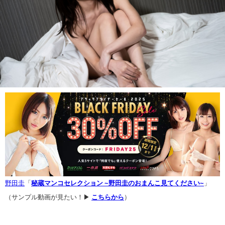
野田圭
「
秘蔵マンコセレクション ~野田圭のおまんこ見てください~
」
（サンプル動画が見たい！▶
こちらから
）