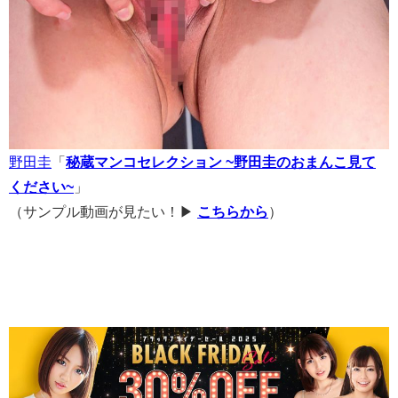
野田圭
「
秘蔵マンコセレクション ~野田圭のおまんこ見て
ください~
」
（サンプル動画が見たい！▶
こちらから
）