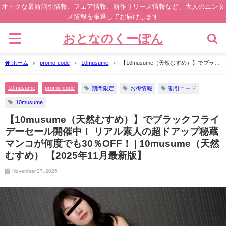
オトクな最新割引情報、フェア情報、新作リリース情報など、大人のエンタ
メ情報を厳選してお届けします
おとなのくーぽん
ホーム
promo-code
10musume
【10musume（天然むすめ）】でブラッ
クフライデーセール開催中！ リアル素人の超ドアップ秘蔵マンコが何度でも
30％OFF！ | 10musume（天然むすめ） 【2025年11月最新版】
10musume
promo-code
期間限定
お得情報
割引コード
10musume
【10musume（天然むすめ）】でブラックフライ
デーセール開催中！ リアル素人の超ドアップ秘蔵
マンコが何度でも30％OFF！ | 10musume（天然
むすめ） 【2025年11月最新版】
November 27, 2025