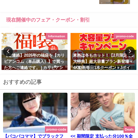
がヒクヒク痙攣しちゃう最新作も！ | ムラムラって
くる素人のサイト作りました 【2025年11月最新版】
現在開催中のフェア・クーポン・割引
Information
promo-code
【ご連絡】2026年の福袋を【カリ
東熱は冬もホット！【2月限定で3
ビアンコム（単品購入）】で買っ
大特典】超大容量プラン新登場＋
た方へご連絡です。 | カリビアン
4K動画毎日1本クーポン＋Jポイ
コム（単品購入）【2026年1月最
ント10万ポイント付与 | 東京熱
新版】
(TOKYO-HOT)【2026年2月最新
おすすめの記事
版】
January 28, 2026
February 3, 2026
promo-code
Deals
【パコパコママ】でブラックフ
<< 期間限定 支払った分100％全