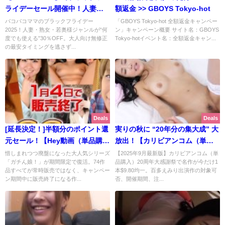
ライデーセール開催中！人妻・
額返金 >> GBOYS Tokyo-hot
熟女・若奥様が何度でも
パコパコママのブラックフライデー
「GBOYS Tokyo-hot 全額返金キャンペー
2025！人妻・熟女・若奥様ジャンルが“何
ン」キャンペーン概要 サイト名：GBOYS
30％OFF価格で！ 可愛い系の人
度でも使える”30％OFF。大人向け無修正
Tokyo-hotイベント名：全額返金キャン...
妻が尻を舐め尽くしてくれる最
の最安タイミングを逃さず...
新作も！ | パコパコママ 【2025
年11月最新版】
Deals
Deals
[延長決定！]半額分のポイント還
実りの秋に “20年分の集大成” 大
元セール！【Hey動画（単品購
放出！【カリビアンコム（単品
入）】で「ガチん娘！」74作品
購入）】で20周年記念大感謝
惜しまれつつ廃盤になった大人気シリーズ
【2025年9月最新版】カリビアンコム（単
「ガチん娘！」が期間限定で復活。74作
品購入）20周年大感謝祭で名作が今だけ1
が期間限定の大大大復活だー
祭！百多えみり出演作も！ | カリ
品すべてが常時販売ではなく、キャンペー
本$9.80均一。百多えみり出演作の対象可
ッ！！ 販売終了になる前に、急
ビアンコム（単品購入）【2025
ン期間中に販売終了になる作...
否、開催期間、注...
げ！急げ！急げ―ッ！！！ | Hey
年9月最新版】
動画（単品購入）【2025年12月
最新版】