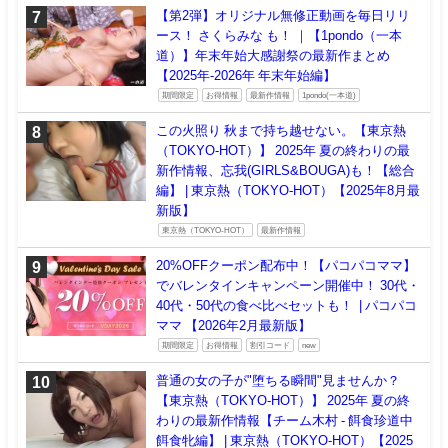
【第2弾】オリジナル無修正動画を毎日リリ
ース！ さくらみな も！ ｜【1pondo（一本
道）】年末年始大感謝祭の最新作まとめ
【2025年-2026年 年末年始編】
期間限定
お得情報
最新作情報
1pondo(一本道)
この火照り 秋まで持ち越せない。【東京熱
（TOKYO-HOT）】 2025年 夏の終わりの最
新作情報、忘我(GIRLS&BOUGA)も！【総合
編】 | 東京熱（TOKYO-HOT）【2025年8月最
新版】
東京熱（TOKYO-HOT）
最新作情報
20%OFFクーポン配布中！【パコパコママ】
でバレンタインキャンペーン開催中！ 30代・
40代・50代の食べ比べセットも！ | パコパコ
ママ 【2026年2月最新版】
期間限定
お得情報
割引コード
new
普通の女の子が"堕ちる瞬間"見ませんか？
【東京熱（TOKYO-HOT）】 2025年 夏の終
わりの最新作情報【チーム木村 - 餌食珍道中
餌食牝編】 | 東京熱（TOKYO-HOT）【2025