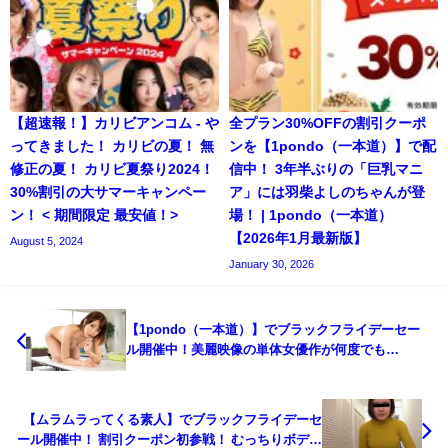
【超速報！】カリビアンコム - や
全プラン30%OFFの割引クーポ
ってきました！ カリビの夏！ 無
ンを【1pondo（一本道）】で配
修正の夏！ カリビ夏祭り2024！
信中！ 3年半ぶりの「巨乳マニ
30%割引の大サマーキャンペー
ア」には羽柴よしのちゃんが登
ン！ < 期間限定 最安値！>
場！ | 1pondo（一本道）
【2026年1月最新版】
August 5, 2024
January 30, 2026
【1pondo（一本道）】でブラックフライデーセー
ル開催中！美麗映像の単体女優作が何度でも
30％OFF！ 本田椿の最新作も！ | 1pondo（一本
道） 【2025年11月最新版】
【ムラムラってくる素人】でブラックフライデーセ
ール開催中！ 割引クーポン初参戦！ むっちりボディ