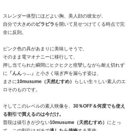
スレンダー体型にほどよい胸、美人顔の彼女が、
自分で大きめの
ビラビラ
を開いて見せつけてくる時点で完
全に反則。
ピンク色の具があまりに美味しそうで、
そのまま電マオナニーに移行して、
押し当てられた瞬間にヒクヒクと痙攣しながら耐え切れず
に
「ん
ん
っ
…」
と小さく喘ぎ声を漏らす姿は、
まさに
10musume（天然むすめ）
らしい生々しい素人のエ
ロそのものです。
そしてこのレベルの素人映像を、
30％OFF＆何度でも使え
る割引で買えるのは今だけ。
普段は値引きが少ない
10musume（天然むすめ）
にとっ
て、この割引はガチで
逃したら後悔
する案件。