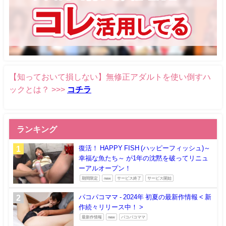
【知っておいて損しない】無修正アダルトを使い倒すハ
ックとは？ >>>
コチラ
ランキング
復活！ HAPPY FISH (ハッピーフィッシュ)～
幸福な魚たち～ が1年の沈黙を破ってリニュ
ーアルオープン！
期間限定
new
サービス終了
サービス開始
パコパコママ - 2024年 初夏の最新作情報 < 新
作続々リリース中！ >
最新作情報
new
パコパコママ