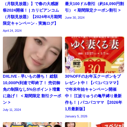
（月額見放題）】で春の大感謝
最大100ドル割引（約16,090円割
祭2024開催！ | カリビアンコム
引） < 期間限定クーポン割引 >
（月額見放題）【2024年4月期間
June 30, 2024
限定キャンペーン - 実施ログ】
April 24, 2024
DXLIVE - 早いもの勝ち！ 総額
30%OFFのお年玉クーポンをプ
10,000Pt到達で即終了！ 売切御
レゼント中！【パコパコママ】
免の制限なし5%分ポイント増量
で年末年始キャンペーン開催
に急げ！ < 期間限定 割引クーポ
中！ 江波りゅうの亀甲縛り最新
ン >
作も！ | パコパコママ 【2026年
1月最新版】
July 11, 2024
January 5, 2026