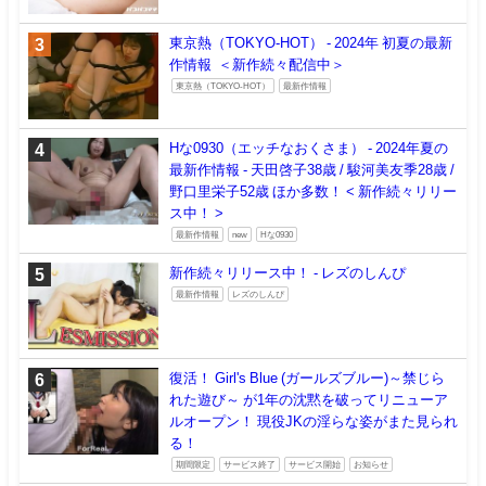
東京熱（TOKYO-HOT） - 2024年 初夏の最新
作情報 ＜新作続々配信中＞
東京熱（TOKYO-HOT）
最新作情報
Hな0930（エッチなおくさま） - 2024年夏の
最新作情報 - 天田啓子38歳 / 駿河美友季28歳 /
野口里栄子52歳 ほか多数！ < 新作続々リリー
ス中！ >
最新作情報
new
Hな0930
新作続々リリース中！ - レズのしんぴ
最新作情報
レズのしんぴ
復活！ Girl's Blue (ガールズブルー)～禁じら
れた遊び～ が1年の沈黙を破ってリニューア
ルオープン！ 現役JKの淫らな姿がまた見られ
る！
期間限定
サービス終了
サービス開始
お知らせ