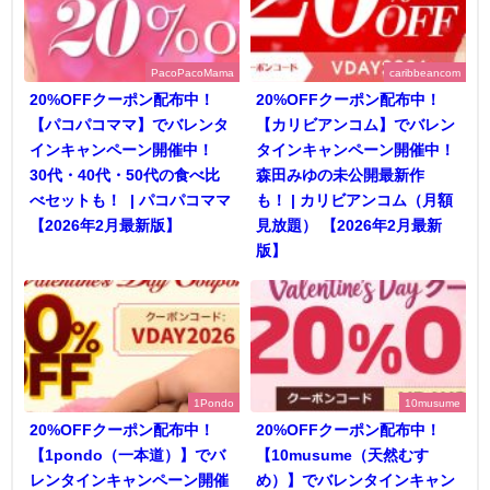
PacoPacoMama
caribbeancom
20%OFFクーポン配布中！
20%OFFクーポン配布中！
【パコパコママ】でバレンタ
【カリビアンコム】でバレン
インキャンペーン開催中！
タインキャンペーン開催中！
30代・40代・50代の食べ比
森田みゆの未公開最新作
べセットも！ | パコパコママ
も！ | カリビアンコム（月額
【2026年2月最新版】
見放題） 【2026年2月最新
版】
1Pondo
10musume
20%OFFクーポン配布中！
20%OFFクーポン配布中！
【1pondo（一本道）】でバ
【10musume（天然むす
レンタインキャンペーン開催
め）】でバレンタインキャン