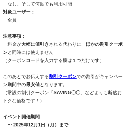
なし。そして何度でも利用可能
対象ユーザー：
全員
注意事項：
料金が
大幅に値引き
される代わりに、
ほかの割引クーポ
ン
と同時には使えません
（クーポンコードを入力する欄は１つだけです）
このあとでお伝えする
割引クーポン
での割引がキャンペー
ン期間中の
最安値
となります。
（常設の割引クーポン「
SAVING〇〇
」などよりも断然お
トクな価格です！）
イベント開催期間
：
〜
2025年12月1日（月）まで