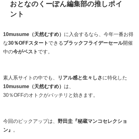
おとなのくーぽん編集部の推しポイ
ント
10musume（天然むすめ）
に入会するなら、今年一番お得
な
30％OFFスタート
できる
ブラックフライデーセール
開催
中の
今がベスト
です。
素人系サイトの中でも、
リアル感と生々しさ
に特化した
10musume（天然むすめ）
は、
30％OFFのオトクがバッチリと効きます。
今回のピックアップは、
野田圭『秘蔵マンコセレクショ
ン』
。