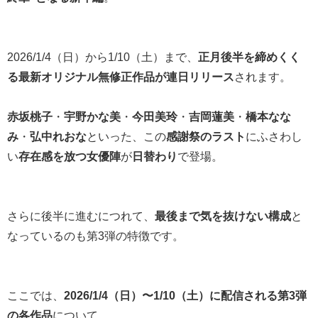
2026/1/4（日）から1/10（土）まで、
正月後半を締めくく
る最新オリジナル無修正作品が連日リリース
されます。
赤坂桃子
・
宇野かな美
・
今田美玲
・
吉岡蓮美
・
橋本なな
み
・
弘中れおな
といった、この
感謝祭のラスト
にふさわし
い
存在感を放つ女優陣
が
日替わり
で登場。
さらに後半に進むにつれて、
最後まで気を抜けない構成
と
なっているのも第3弾の特徴です。
ここでは、
2026/1/4（日）〜1/10（土）に配信される第3弾
の各作品
について、