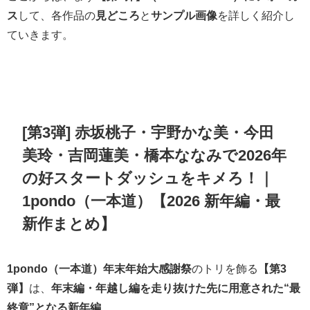
ス
して、各作品の
見どころ
と
サンプル画像
を詳しく紹介し
ていきます。
[第3弾] 赤坂桃子・宇野かな美・今田
美玲・吉岡蓮美・橋本ななみで2026年
の好スタートダッシュをキメろ！｜
1pondo（一本道）【2026 新年編・最
新作まとめ】
1pondo（一本道）年末年始大感謝祭
のトリを飾る
【第3
弾】
は、
年末編・年越し編を走り抜けた先に用意された“最
終章”となる新年編
。