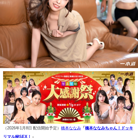
（2026年1月8日 配信開始予定）
橋本ななみ
「
橋本ななみちゃん！ドッキ
リマル秘SEX！
」