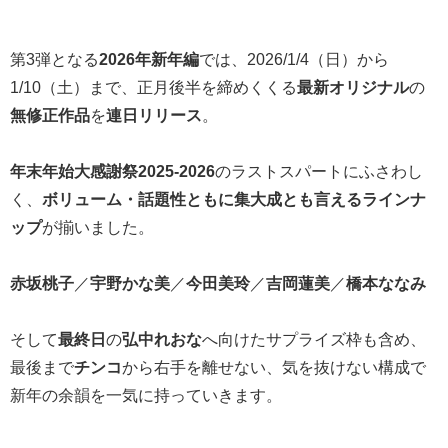
第3弾となる
2026年新年編
では、2026/1/4（日）から
1/10（土）まで、正月後半を締めくくる
最新オリジナル
の
無修正作品
を
連日リリース
。
年末年始大感謝祭2025-2026
のラストスパートにふさわし
く、
ボリューム・話題性ともに集大成とも言えるラインナ
ップ
が揃いました。
赤坂桃子
／
宇野かな美
／
今田美玲
／
吉岡蓮美
／
橋本ななみ
そして
最終日
の
弘中れおな
へ向けたサプライズ枠も含め、
最後まで
チンコ
から右手を離せない、気を抜けない構成で
新年の余韻を一気に持っていきます。