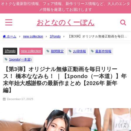
オトクな最新割引情報、フェア情報、新作リリース情報など、大人のエンタ
メ情報を厳選してお届けします
おとなのくーぽん
ホーム
new collection
1Pondo
【第3弾】オリジナル無修正動画を毎日リ
リース！ 橋本ななみも！ ｜【1pondo（一本道）】年末年始大感謝祭の最新作まとめ
【2026年 新年編】
1Pondo
new collection
期間限定
お得情報
最新作情報
1pondo(一本道)
【第3弾】オリジナル無修正動画を毎日リリー
ス！ 橋本ななみも！ ｜【1pondo（一本道）】年
末年始大感謝祭の最新作まとめ【2026年 新年
編】
December 17, 2025