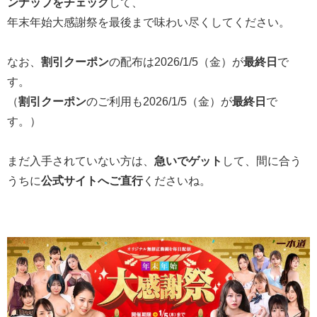
ンナップをチェック
して、
年末年始大感謝祭を最後まで味わい尽くしてください。
なお、
割引クーポン
の配布は2026/1/5（金）が
最終日
で
す。
（
割引クーポン
のご利用も2026/1/5（金）が
最終日
で
す。）
まだ入手されていない方は、
急いでゲット
して、間に合う
うちに
公式サイトへご直行
くださいね。