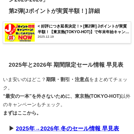
第2弾[Jポイントが実質半額！] 詳細
< 好評につき延長決定！> [第2弾!] Jポイントが実質
半額！【東京熱(TOKYO-HOT)】で年末年始キャンペ
2025.12.19
ーン2025-2026開催中！ | 東京熱(TOKYO-HOT)
【2025年12月最新版】
2025年と2026年 期間限定セール情報 早見表
いま安いのはどこ？
期限・割引・注意点
をまとめてチェッ
ク。
“最安の一本”を外さないために、東京熱(TOKYO-HOT)
以外
のキャンペーンもチェック。
まずはここから。
▶
2025年→2026年 冬のセール情報 早見表