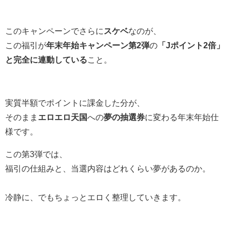
このキャンペーンでさらに
スケベ
なのが、
この福引が
年末年始キャンペーン第2弾
の
「Jポイント2倍」
と完全に連動している
こと。
実質半額でポイントに課金した分が、
そのまま
エロエロ天国
への
夢の抽選券
に変わる年末年始仕
様です。
この第3弾では、
福引の仕組みと、当選内容はどれくらい夢があるのか。
冷静に、でもちょっとエロく整理していきます。