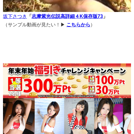
坂下さつき
「
志摩紫光伝説高詳細４K保存版73
」
（サンプル動画が見たい！▶
こちらから
）