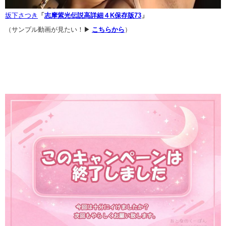
坂下さつき
「
志摩紫光伝説高詳細４K保存版73
」
（サンプル動画が見たい！▶
こちらから
）