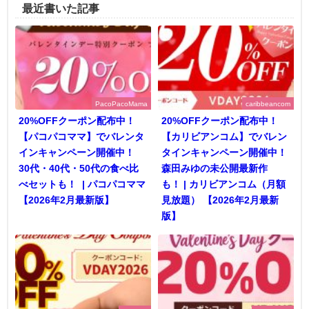
最近書いた記事
PacoPacoMama
caribbeancom
20%OFFクーポン配布中！
20%OFFクーポン配布中！
【パコパコママ】でバレンタ
【カリビアンコム】でバレン
インキャンペーン開催中！
タインキャンペーン開催中！
30代・40代・50代の食べ比
森田みゆの未公開最新作
べセットも！ | パコパコママ
も！ | カリビアンコム（月額
【2026年2月最新版】
見放題） 【2026年2月最新
版】