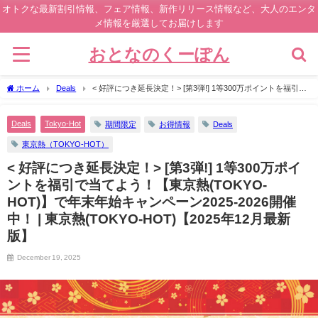
オトクな最新割引情報、フェア情報、新作リリース情報など、大人のエンタ
メ情報を厳選してお届けします
おとなのくーぽん
ホーム
Deals
< 好評につき延長決定！> [第3弾!] 1等300万ポイントを福引で
当てよう！【東京熱(TOKYO-HOT)】で年末年始キャンペーン2025-2026開催中！ | 東
京熱(TOKYO-HOT)【2025年12月最新版】
Deals
Tokyo-Hot
期間限定
お得情報
Deals
東京熱（TOKYO-HOT）
< 好評につき延長決定！> [第3弾!] 1等300万ポイ
ントを福引で当てよう！【東京熱(TOKYO-
HOT)】で年末年始キャンペーン2025-2026開催
中！ | 東京熱(TOKYO-HOT)【2025年12月最新
版】
December 19, 2025