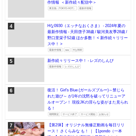
作情報 ＜新作続々配信中＞
東京熱（TOKYO-HOT）
最新作情報
Hな0930（エッチなおくさま） - 2024年夏の
最新作情報 - 天田啓子38歳 / 駿河美友季28歳 /
野口里栄子52歳 ほか多数！ < 新作続々リリー
ス中！ >
最新作情報
new
Hな0930
新作続々リリース中！ - レズのしんぴ
最新作情報
レズのしんぴ
復活！ Girl's Blue (ガールズブルー)～禁じら
れた遊び～ が1年の沈黙を破ってリニューア
ルオープン！ 現役JKの淫らな姿がまた見られ
る！
期間限定
サービス終了
サービス開始
お知らせ
【第2弾】オリジナル無修正動画を毎日リリ
ース！ さくらみな も！ ｜【1pondo（一本