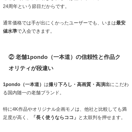
24周年という節目だからです。
通常価格では手が出にくかったユーザーでも、いまは
最安
値水準
で入会できます。
② 老舗1pondo（一本道）の信頼性と作品ク
オリティが段違い
1pondo（一本道）
は
撮り下ろし・高画質・高演出
にこだわ
る国内随一の老舗ブランド。
特に4K作品やオリジナル企画モノは、他社と比較しても満
足度が高く、
「長く使うならココ」
と太鼓判を押せます。