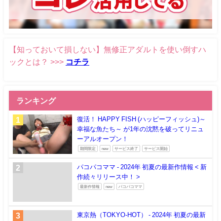
【知っておいて損しない】無修正アダルトを使い倒すハ
ックとは？ >>>
コチラ
ランキング
復活！ HAPPY FISH (ハッピーフィッシュ)～
幸福な魚たち～ が1年の沈黙を破ってリニュ
ーアルオープン！
期間限定
new
サービス終了
サービス開始
パコパコママ - 2024年 初夏の最新作情報 < 新
作続々リリース中！ >
最新作情報
new
パコパコママ
東京熱（TOKYO-HOT） - 2024年 初夏の最新