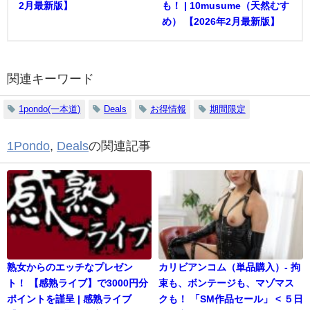
2月最新版】
も！ | 10musume（天然むす
め） 【2026年2月最新版】
関連キーワード
1pondo(一本道)
Deals
お得情報
期間限定
1Pondo
,
Deals
の関連記事
熟女からのエッチなプレゼン
カリビアンコム（単品購入）- 拘
ト！ 【感熟ライブ】で3000円分
束も、ボンテージも、マゾマス
ポイントを謹呈 | 感熟ライブ
クも！ 「SM作品セール」 < ５日