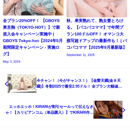
全プラン20%OFF！ 【GBOYS
秋、果実熟れて、熟女妻とろけ
東京熱（TOKYO-HOT）】で新
る。【パコパコママ】で年間プ
規入会キャンペーン実施中 |
ラン100ドルOFF！ オマンコ大
GBOYS Tokyo-hot【2024年5月
接写超ドアップの最新作も！ | パ
期間限定キャンペーン - 実施ロ
コパコママ【2025年9月最新版】
グ】
September 11, 2025
May 3, 2024
今チャン！（今がチャンス！）【金髪天國(金８天
國)】冬割2025で最安2.95ドル！ 全プラン大幅値引
きの特大セール開始中｜金髪天國(金８天國)【2025
年12月最新版】
エッホエッホ！KIRARIが割引セールって伝えなき
ゃ！【カリビアンコム（単品購入）】でKIRARI作品
が全品65%OFF! 篠田あゆみ丸ごと3時間も！ | カリ
ビアンコム（単品購入）【2025年12月期間限定 最新
版】