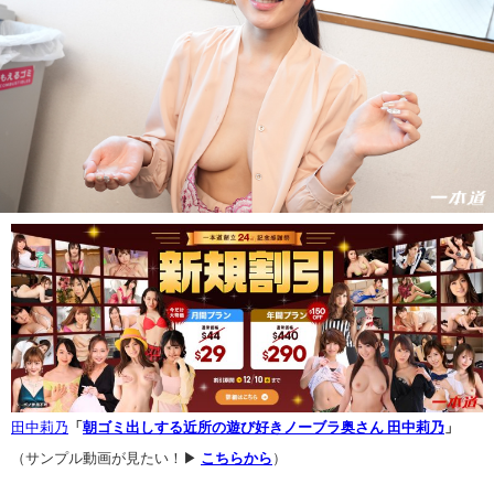
田中莉乃
「
朝ゴミ出しする近所の遊び好きノーブラ奥さん 田中莉乃
」
（サンプル動画が見たい！▶
こちらから
）