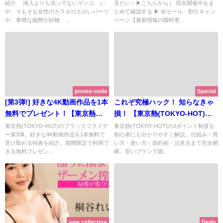
紹介 挿入よりも洗ってないマンコ、い
見たい！▶こちらから） 現在開催中をま
65%OFF! 葉山瞳も！ | カリビア
や、そもそも女性のカラダのエロいパーツ
とめて確認する ▶ 全セール・割引キャン
ンコム（単品購入）【2025年10
や、卑猥な痴態が好物、...
ペーン【最新情報の随時更...
月最新版】
promo-code
Special
[第3弾!] 好きな4K動画作品を1本
これぞ究極ハック！ 知らなきゃ
無料でプレゼント！【東京熱
損！ 【東京熱(TOKYO-HOT)】
(TOKYO-HOT)】でブラックフラ
のJポイント攻略法って？ ｜トク
東京熱(TOKYO-HOT)のブラックフライデ
東京熱(TOKYO-HOT)のJポイント制度を
ー第3弾。好きな4K動画作品を1本無料で
初心者にも分かりやすく解説。仕組み・買
イデーセール開催中！ | 東京熱
する人 vs お金ムダにする人【チ
受け取れる特典を紹介。期間限定で利用で
い方・使い方・節約術・注意点まで完全網
(TOKYO-HOT)【2025年11月最
ェックリスト付き保存版】
きる無料プレゼン...
羅。安いプランで固...
新版】
new collection
Deals