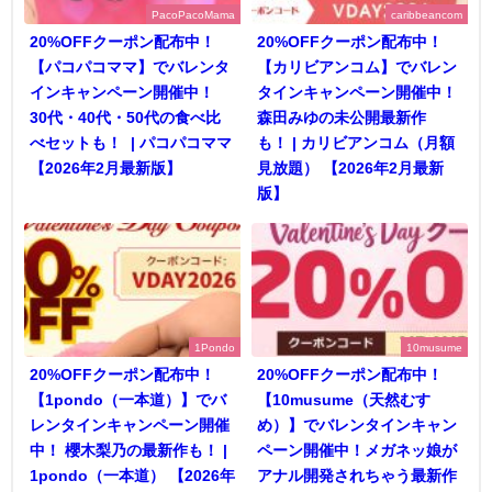
PacoPacoMama
caribbeancom
20%OFFクーポン配布中！
20%OFFクーポン配布中！
【パコパコママ】でバレンタ
【カリビアンコム】でバレン
インキャンペーン開催中！
タインキャンペーン開催中！
30代・40代・50代の食べ比
森田みゆの未公開最新作
べセットも！ | パコパコママ
も！ | カリビアンコム（月額
【2026年2月最新版】
見放題） 【2026年2月最新
版】
1Pondo
10musume
20%OFFクーポン配布中！
20%OFFクーポン配布中！
【1pondo（一本道）】でバ
【10musume（天然むす
レンタインキャンペーン開催
め）】でバレンタインキャン
中！ 櫻木梨乃の最新作も！ |
ペーン開催中！メガネッ娘が
1pondo（一本道） 【2026年
アナル開発されちゃう最新作