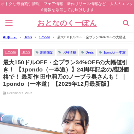
オトクな最新割引情報、フェア情報、新作リリース情報など、大人のエンタ
メ情報を厳選してお届けします
おとなのくーぽん
ホーム
Deals
1Pondo
最大150ドルOFF・全プラン34%OFFの大幅値引
き！ 【1pondo（一本道）】24周年記念の感謝価格で！ 最新作 田中莉乃のノーブラ奥
さんも！ ｜1pondo（一本道）【2025年12月最新版】
1Pondo
Deals
期間限定
お得情報
Deals
1pondo(一本道)
最大150ドルOFF・全プラン34%OFFの大幅値引
き！ 【1pondo（一本道）】24周年記念の感謝価
格で！ 最新作 田中莉乃のノーブラ奥さんも！ ｜
1pondo（一本道）【2025年12月最新版】
December 6, 2025