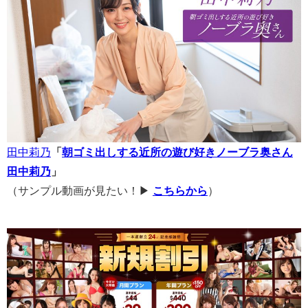
田中莉乃
「
朝ゴミ出しする近所の遊び好きノーブラ奥さん
田中莉乃
」
（サンプル動画が見たい！▶
こちらから
）