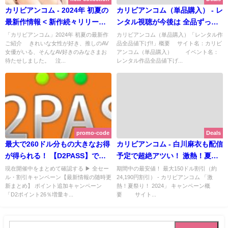
カリビアンコム - 2024年 初夏の
カリビアンコム（単品購入） - レ
最新作情報 < 新作続々リリース
ンタル視聴が今後は 全品ずっと
中！ >
半額に
「カリビアンコム」2024年 初夏の最新作
カリビアンコム（単品購入）「レンタル作
ご紹介 きれいな女性が好き、推しのAV
品全品値下げ!!」概要 サイト名：カリビ
女優がいる、そんなAV好きのみなさまお
アンコム（単品購入） イベント名：
待たせしました。 泣...
レンタル作品全品値下げ...
promo-code
Deals
最大で260ドル分もの大きなお得
カリビアンコム - 白川麻衣も配信
が得られる！ 【D2PASS】で割
予定で超絶アツい！ 激熱！夏祭
引クーポン配布中！ |
り！ 2024 < 期間限定 最安値！
現在開催中をまとめて確認する ▶ 全セー
期間中の最安値！ 最大150ドル割引（約
ル・割引キャンペーン【最新情報の随時更
24,190円割引） - カリビアンコム 「激
D2PASS【2024年4月期間限定キ
>
新まとめ】 ポイント追加キャンペーン
熱！夏祭り！ 2024」 キャンペーン概
ャンペーン - 実施ログ】
「D2ポイント26％増量キ...
要 サイト...