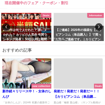
現在開催中のフェア・クーポン・割引
Deals
Information
2025年は何でヌかれた？ 誰にヌ
【ご連絡】2026年の福袋を【カリ
かれた？ カリビの人気作 年間ラ
ビアンコム（単品購入）】で買っ
ンキング発表！ 50位以内は期間
た方へご連絡です。 | カリビアン
限定で50%OFF！ | カリビアンコ
コム（単品購入）【2026年1月最
ム（単品購入）【2026年1月期間
新版】
おすすめの記事
限定 最新版】
January 28, 2026
January 24, 2026
new collection
Deals
新作続々リリース中！ - 女体のし
発射だ！発射だ！発射だー！！
んぴ
【カリビアンコム（単品購
入）】で極射シリーズが
「女体のしんぴ」2024年 初夏の最新作ご
葉山瞳「極射 葉山瞳」（サンプル動画が