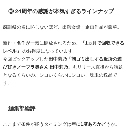
③ 24周年の感謝が本気すぎるラインナップ
感謝祭の名に恥じないほど、出演女優・企画作品が豪華。
新作・名作が一気に開放されるため、
「1ヵ月で回収できる
レベル」
のお得度になっています。
今回ピックアップした
田中莉乃「朝ゴミ出しする近所の遊
び好きノーブラ奥さん 田中莉乃」
もリリース直後から話題
となるくらいの、シコいくらいにシコい、珠玉の逸品で
す。
編集部総評
ここまで条件が揃うタイミングは
年に1度あるか
どうか。